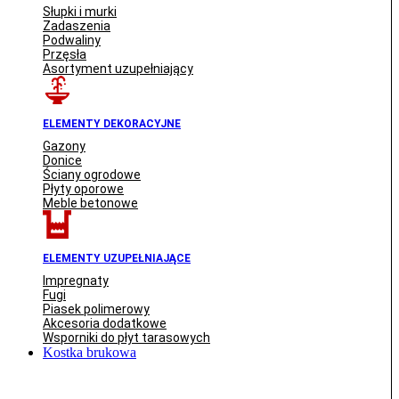
Słupki i murki
Zadaszenia
Podwaliny
Przęsła
Asortyment uzupełniający
ELEMENTY DEKORACYJNE
Gazony
Donice
Ściany ogrodowe
Płyty oporowe
Meble betonowe
ELEMENTY UZUPEŁNIAJĄCE
Impregnaty
Fugi
Piasek polimerowy
Akcesoria dodatkowe
Wsporniki do płyt tarasowych
Kostka brukowa