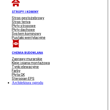
STROPY I KOMINY
Strop gęstożebrowy
Strop teriva
Płyty stropowe
Płyty dachowe
System kominowy
Pustaki wentylacyjne
CHEMIA BUDOWLANA
Zaprawy murarskie
Kleje i piana montażowa
Tynki elewacyjne
Farby
Płyta GK
Steropian EPS
Architektura ogrodu