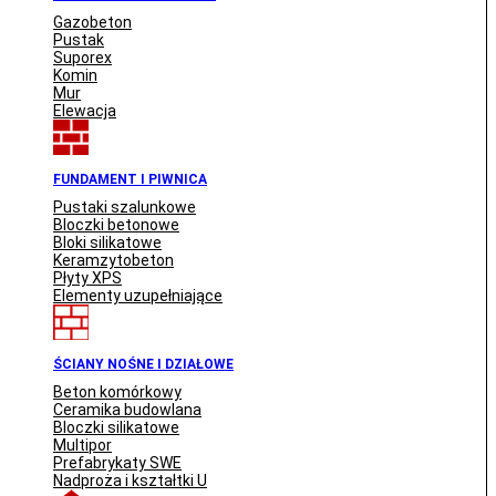
Gazobeton
Pustak
Suporex
Komin
Mur
Elewacja
FUNDAMENT I PIWNICA
Pustaki szalunkowe
Bloczki betonowe
Bloki silikatowe
Keramzytobeton
Płyty XPS
Elementy uzupełniające
ŚCIANY NOŚNE I DZIAŁOWE
Beton komórkowy
Ceramika budowlana
Bloczki silikatowe
Multipor
Prefabrykaty SWE
Nadproża i kształtki U