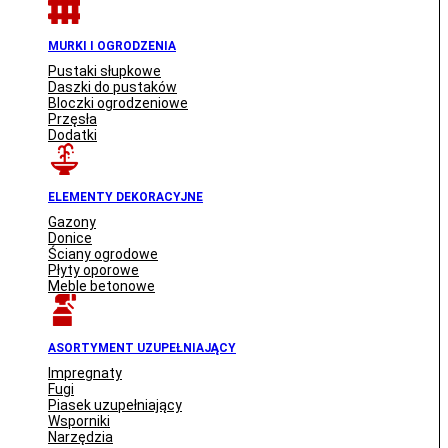
MURKI I OGRODZENIA
Pustaki słupkowe
Daszki do pustaków
Bloczki ogrodzeniowe
Przęsła
Dodatki
ELEMENTY DEKORACYJNE
Gazony
Donice
Ściany ogrodowe
Płyty oporowe
Meble betonowe
ASORTYMENT UZUPEŁNIAJĄCY
Impregnaty
Fugi
Piasek uzupełniający
Wsporniki
Narzędzia