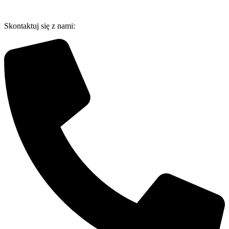
Przejdź
do
Skontaktuj się z nami:
treści