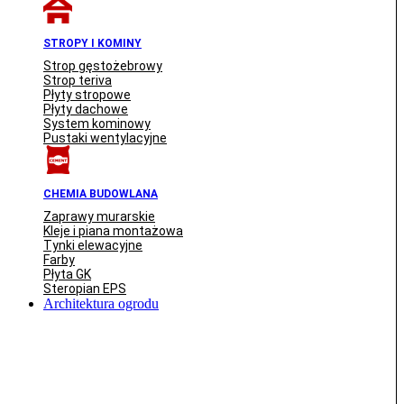
STROPY I KOMINY
Strop gęstożebrowy
Strop teriva
Płyty stropowe
Płyty dachowe
System kominowy
Pustaki wentylacyjne
CHEMIA BUDOWLANA
Zaprawy murarskie
Kleje i piana montażowa
Tynki elewacyjne
Farby
Płyta GK
Steropian EPS
Architektura ogrodu