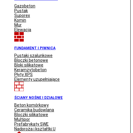
Gazobeton
Pustak
Suporex
Komin
Mur
Elewacja
FUNDAMENT I PIWNICA
Pustaki szalunkowe
Bloczki betonowe
Bloki silikatowe
Keramzytobeton
Płyty XPS
Elementy uzupełniające
ŚCIANY NOŚNE I DZIAŁOWE
Beton komórkowy
Ceramika budowlana
Bloczki silikatowe
Multipor
Prefabrykaty SWE
Nadproża i kształtki U