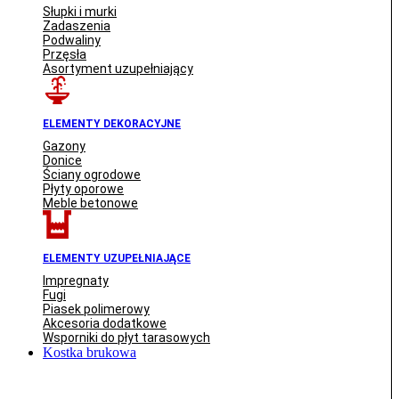
Słupki i murki
Zadaszenia
Podwaliny
Przęsła
Asortyment uzupełniający
ELEMENTY DEKORACYJNE
Gazony
Donice
Ściany ogrodowe
Płyty oporowe
Meble betonowe
ELEMENTY UZUPEŁNIAJĄCE
Impregnaty
Fugi
Piasek polimerowy
Akcesoria dodatkowe
Wsporniki do płyt tarasowych
Kostka brukowa