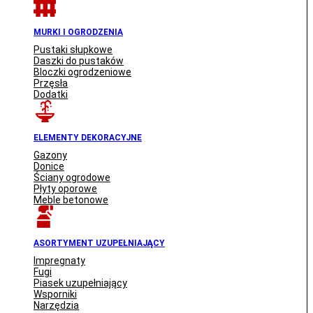
MURKI I OGRODZENIA
Pustaki słupkowe
Daszki do pustaków
Bloczki ogrodzeniowe
Przęsła
Dodatki
ELEMENTY DEKORACYJNE
Gazony
Donice
Ściany ogrodowe
Płyty oporowe
Meble betonowe
ASORTYMENT UZUPEŁNIAJĄCY
Impregnaty
Fugi
Piasek uzupełniający
Wsporniki
Narzędzia