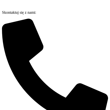
Przejdź
do
Skontaktuj się z nami:
treści