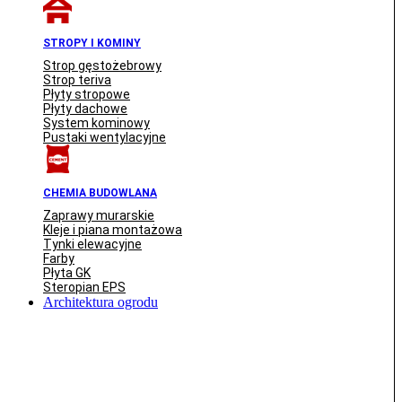
STROPY I KOMINY
Strop gęstożebrowy
Strop teriva
Płyty stropowe
Płyty dachowe
System kominowy
Pustaki wentylacyjne
CHEMIA BUDOWLANA
Zaprawy murarskie
Kleje i piana montażowa
Tynki elewacyjne
Farby
Płyta GK
Steropian EPS
Architektura ogrodu