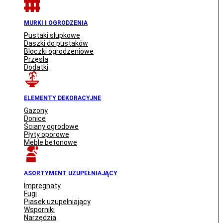
MURKI I OGRODZENIA
Pustaki słupkowe
Daszki do pustaków
Bloczki ogrodzeniowe
Przęsła
Dodatki
ELEMENTY DEKORACYJNE
Gazony
Donice
Ściany ogrodowe
Płyty oporowe
Meble betonowe
ASORTYMENT UZUPEŁNIAJĄCY
Impregnaty
Fugi
Piasek uzupełniający
Wsporniki
Narzędzia