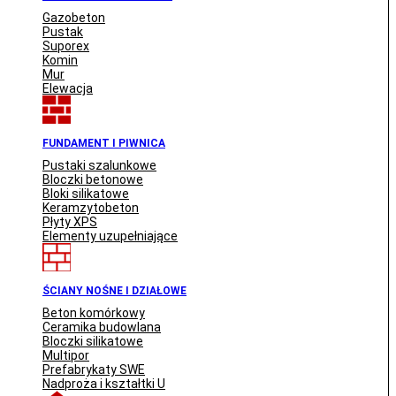
Gazobeton
Pustak
Suporex
Komin
Mur
Elewacja
FUNDAMENT I PIWNICA
Pustaki szalunkowe
Bloczki betonowe
Bloki silikatowe
Keramzytobeton
Płyty XPS
Elementy uzupełniające
ŚCIANY NOŚNE I DZIAŁOWE
Beton komórkowy
Ceramika budowlana
Bloczki silikatowe
Multipor
Prefabrykaty SWE
Nadproża i kształtki U