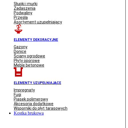
Słupki i murki
Zadaszenia
Podwaliny
Przęsła
Asortyment uzupełniający
ELEMENTY DEKORACYJNE
Gazony
Donice
Ściany ogrodowe
Płyty oporowe
Meble betonowe
ELEMENTY UZUPEŁNIAJĄCE
Impregnaty
Fugi
Piasek polimerowy
Akcesoria dodatkowe
Wsporniki do płyt tarasowych
Kostka brukowa