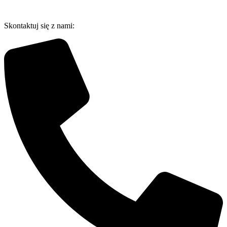
Przejdź
do
Skontaktuj się z nami:
treści