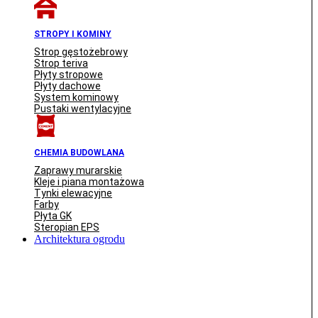
STROPY I KOMINY
Strop gęstożebrowy
Strop teriva
Płyty stropowe
Płyty dachowe
System kominowy
Pustaki wentylacyjne
CHEMIA BUDOWLANA
Zaprawy murarskie
Kleje i piana montażowa
Tynki elewacyjne
Farby
Płyta GK
Steropian EPS
Architektura ogrodu