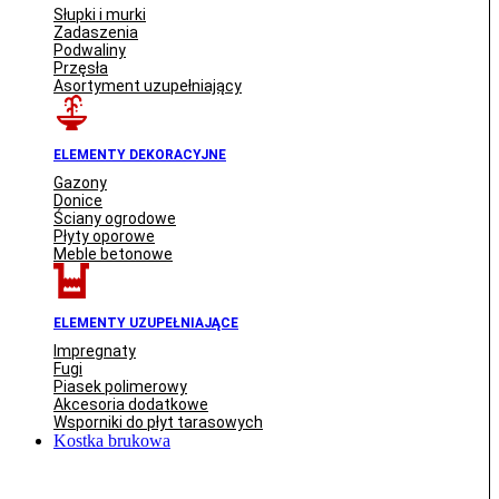
Słupki i murki
Zadaszenia
Podwaliny
Przęsła
Asortyment uzupełniający
ELEMENTY DEKORACYJNE
Gazony
Donice
Ściany ogrodowe
Płyty oporowe
Meble betonowe
ELEMENTY UZUPEŁNIAJĄCE
Impregnaty
Fugi
Piasek polimerowy
Akcesoria dodatkowe
Wsporniki do płyt tarasowych
Kostka brukowa