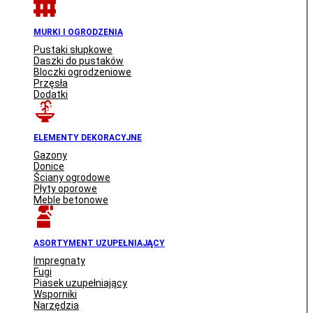
MURKI I OGRODZENIA
Pustaki słupkowe
Daszki do pustaków
Bloczki ogrodzeniowe
Przęsła
Dodatki
ELEMENTY DEKORACYJNE
Gazony
Donice
Ściany ogrodowe
Płyty oporowe
Meble betonowe
ASORTYMENT UZUPEŁNIAJĄCY
Impregnaty
Fugi
Piasek uzupełniający
Wsporniki
Narzędzia