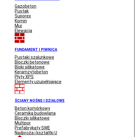
Gazobeton
Pustak
Suporex
Komin
Mur
Elewacja
FUNDAMENT I PIWNICA
Pustaki szalunkowe
Bloczki betonowe
Bloki silikatowe
Keramzytobeton
Płyty XPS
Elementy uzupełniające
ŚCIANY NOŚNE I DZIAŁOWE
Beton komórkowy
Ceramika budowlana
Bloczki silikatowe
Multipor
Prefabrykaty SWE
Nadproża i kształtki U