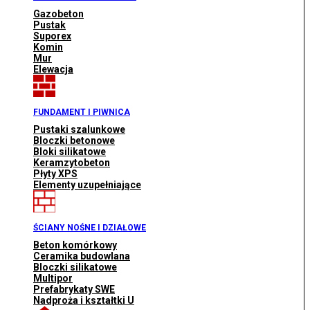
Gazobeton
Pustak
Suporex
Komin
Mur
Elewacja
FUNDAMENT I PIWNICA
Pustaki szalunkowe
Bloczki betonowe
Bloki silikatowe
Keramzytobeton
Płyty XPS
Elementy uzupełniające
ŚCIANY NOŚNE I DZIAŁOWE
Beton komórkowy
Ceramika budowlana
Bloczki silikatowe
Multipor
Prefabrykaty SWE
Nadproża i kształtki U