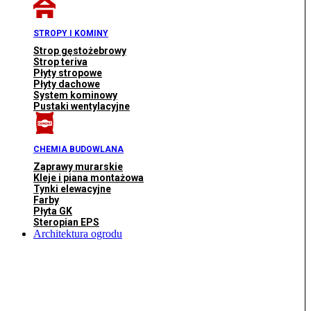
STROPY I KOMINY
Strop gęstożebrowy
Strop teriva
Płyty stropowe
Płyty dachowe
System kominowy
Pustaki wentylacyjne
CHEMIA BUDOWLANA
Zaprawy murarskie
Kleje i piana montażowa
Tynki elewacyjne
Farby
Płyta GK
Steropian EPS
Architektura ogrodu