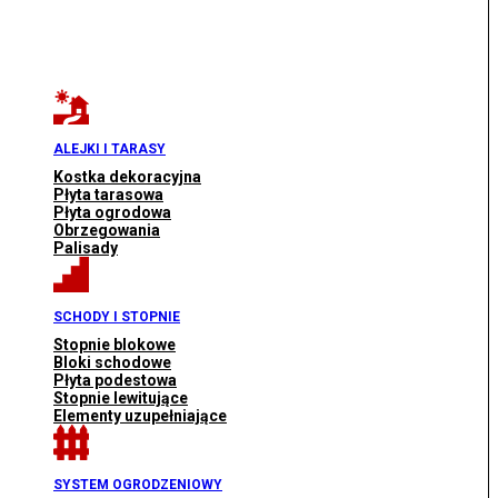
ALEJKI I TARASY
Kostka dekoracyjna
Płyta tarasowa
Płyta ogrodowa
Obrzegowania
Palisady
SCHODY I STOPNIE
Stopnie blokowe
Bloki schodowe
Płyta podestowa
Stopnie lewitujące
Elementy uzupełniające
SYSTEM OGRODZENIOWY