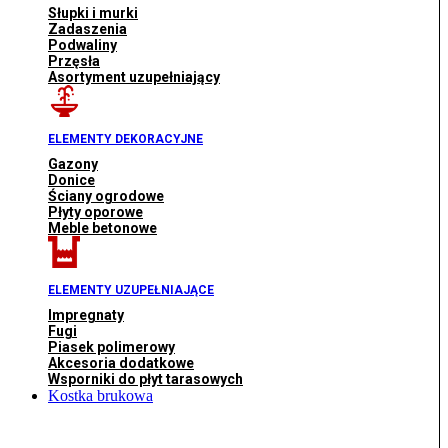
Słupki i murki
Zadaszenia
Podwaliny
Przęsła
Asortyment uzupełniający
ELEMENTY DEKORACYJNE
Gazony
Donice
Ściany ogrodowe
Płyty oporowe
Meble betonowe
ELEMENTY UZUPEŁNIAJĄCE
Impregnaty
Fugi
Piasek polimerowy
Akcesoria dodatkowe
Wsporniki do płyt tarasowych
Kostka brukowa