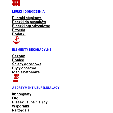
MURKI I OGRODZENIA
Pustaki słupkowe
Daszki do pustaków
Bloczki ogrodzeniowe
Przęsła
Dodatki
ELEMENTY DEKORACYJNE
Gazony
Donice
Ściany ogrodowe
Płyty oporowe
Meble betonowe
ASORTYMENT UZUPEŁNIAJĄCY
Impregnaty
Fugi
Piasek uzupełniający
Wsporniki
Narzędzia