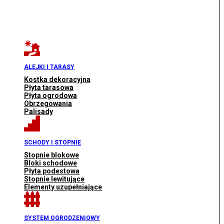
ALEJKI I TARASY
Kostka dekoracyjna
Płyta tarasowa
Płyta ogrodowa
Obrzegowania
Palisady
SCHODY I STOPNIE
Stopnie blokowe
Bloki schodowe
Płyta podestowa
Stopnie lewitujące
Elementy uzupełniające
SYSTEM OGRODZENIOWY