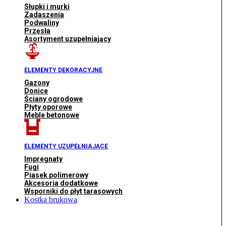
Słupki i murki
Zadaszenia
Podwaliny
Przęsła
Asortyment uzupełniający
ELEMENTY DEKORACYJNE
Gazony
Donice
Ściany ogrodowe
Płyty oporowe
Meble betonowe
ELEMENTY UZUPEŁNIAJĄCE
Impregnaty
Fugi
Piasek polimerowy
Akcesoria dodatkowe
Wsporniki do płyt tarasowych
Kostka brukowa