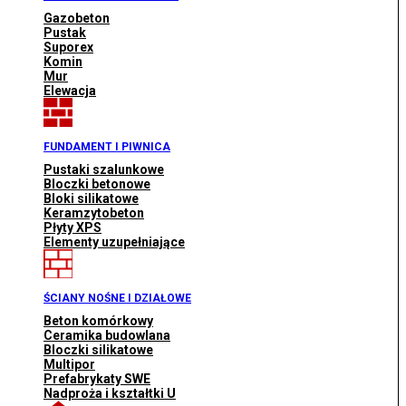
Gazobeton
Pustak
Suporex
Komin
Mur
Elewacja
FUNDAMENT I PIWNICA
Pustaki szalunkowe
Bloczki betonowe
Bloki silikatowe
Keramzytobeton
Płyty XPS
Elementy uzupełniające
ŚCIANY NOŚNE I DZIAŁOWE
Beton komórkowy
Ceramika budowlana
Bloczki silikatowe
Multipor
Prefabrykaty SWE
Nadproża i kształtki U