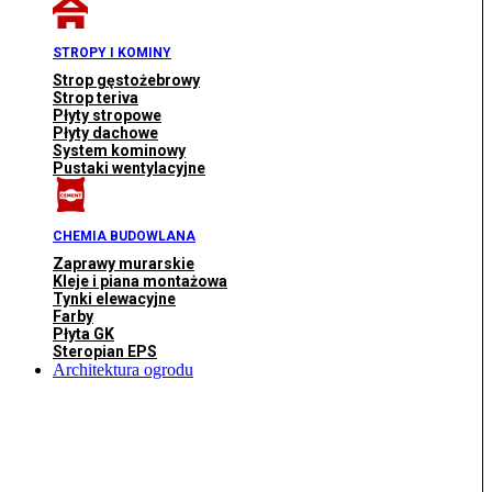
STROPY I KOMINY
Strop gęstożebrowy
Strop teriva
Płyty stropowe
Płyty dachowe
System kominowy
Pustaki wentylacyjne
CHEMIA BUDOWLANA
Zaprawy murarskie
Kleje i piana montażowa
Tynki elewacyjne
Farby
Płyta GK
Steropian EPS
Architektura ogrodu