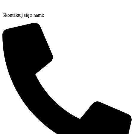
Przejdź
do
Skontaktuj się z nami:
treści