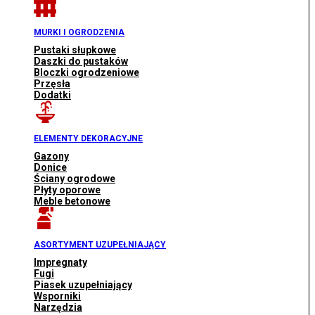
MURKI I OGRODZENIA
Pustaki słupkowe
Daszki do pustaków
Bloczki ogrodzeniowe
Przęsła
Dodatki
ELEMENTY DEKORACYJNE
Gazony
Donice
Ściany ogrodowe
Płyty oporowe
Meble betonowe
ASORTYMENT UZUPEŁNIAJĄCY
Impregnaty
Fugi
Piasek uzupełniający
Wsporniki
Narzędzia