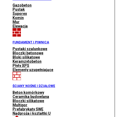
Gazobeton
Pustak
Suporex
Komin
Mur
Elewacja
FUNDAMENT I PIWNICA
Pustaki szalunkowe
Bloczki betonowe
Bloki silikatowe
Keramzytobeton
Płyty XPS
Elementy uzupełniające
ŚCIANY NOŚNE I DZIAŁOWE
Beton komórkowy
Ceramika budowlana
Bloczki silikatowe
Multipor
Prefabrykaty SWE
Nadproża i kształtki U