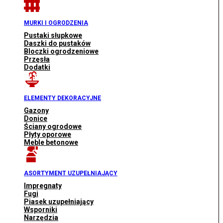
MURKI I OGRODZENIA
Pustaki słupkowe
Daszki do pustaków
Bloczki ogrodzeniowe
Przęsła
Dodatki
ELEMENTY DEKORACYJNE
Gazony
Donice
Ściany ogrodowe
Płyty oporowe
Meble betonowe
ASORTYMENT UZUPEŁNIAJĄCY
Impregnaty
Fugi
Piasek uzupełniający
Wsporniki
Narzędzia