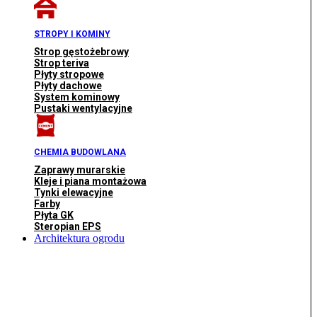
STROPY I KOMINY
Strop gęstożebrowy
Strop teriva
Płyty stropowe
Płyty dachowe
System kominowy
Pustaki wentylacyjne
CHEMIA BUDOWLANA
Zaprawy murarskie
Kleje i piana montażowa
Tynki elewacyjne
Farby
Płyta GK
Steropian EPS
Architektura ogrodu