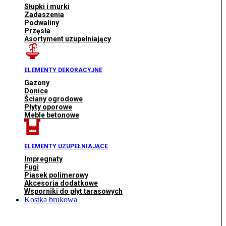
Słupki i murki
Zadaszenia
Podwaliny
Przęsła
Asortyment uzupełniający
ELEMENTY DEKORACYJNE
Gazony
Donice
Ściany ogrodowe
Płyty oporowe
Meble betonowe
ELEMENTY UZUPEŁNIAJĄCE
Impregnaty
Fugi
Piasek polimerowy
Akcesoria dodatkowe
Wsporniki do płyt tarasowych
Kostka brukowa