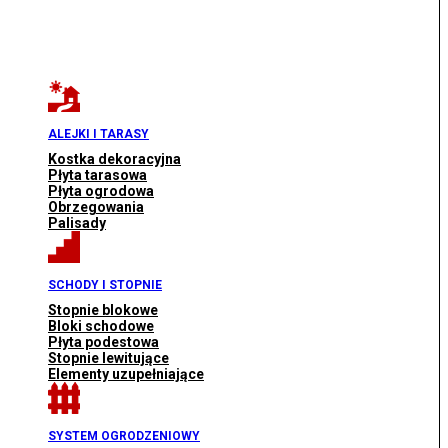
ALEJKI I TARASY
Kostka dekoracyjna
Płyta tarasowa
Płyta ogrodowa
Obrzegowania
Palisady
SCHODY I STOPNIE
Stopnie blokowe
Bloki schodowe
Płyta podestowa
Stopnie lewitujące
Elementy uzupełniające
SYSTEM OGRODZENIOWY