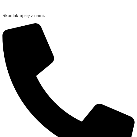
Przejdź
do
Skontaktuj się z nami:
treści