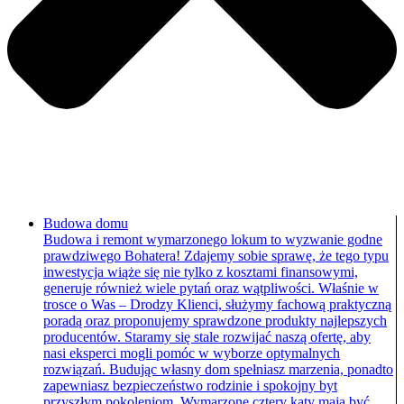
Budowa domu
Budowa i remont wymarzonego lokum to wyzwanie godne
prawdziwego Bohatera! Zdajemy sobie sprawę, że tego typu
inwestycja wiąże się nie tylko z kosztami finansowymi,
generuje również wiele pytań oraz wątpliwości. Właśnie w
trosce o Was – Drodzy Klienci, służymy fachową praktyczną
poradą oraz proponujemy sprawdzone produkty najlepszych
producentów. Staramy się stale rozwijać naszą ofertę, aby
nasi eksperci mogli pomóc w wyborze optymalnych
rozwiązań. Budując własny dom spełniasz marzenia, ponadto
zapewniasz bezpieczeństwo rodzinie i spokojny byt
przyszłym pokoleniom. Wymarzone cztery kąty mają być