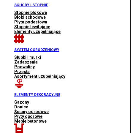
SCHODY I STOPNIE
Stopnie blokowe
Bloki schodowe
Płyta podestowa
Stopnie lewitujące
Elementy uzupełniające
SYSTEM OGRODZENIOWY
Słupki i murki
Zadaszenia
Podwaliny
Przęsła
Asortyment uzupełniający
ELEMENTY DEKORACYJNE
Gazony
Donice
Ściany ogrodowe
Płyty oporowe
Meble betonowe