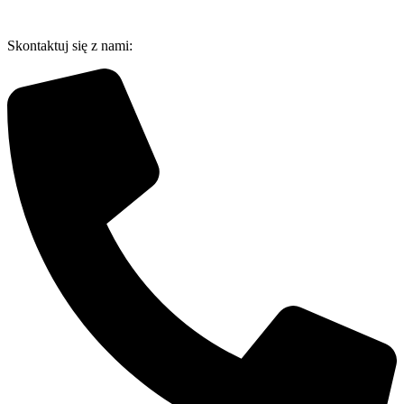
Przejdź
do
Skontaktuj się z nami:
treści