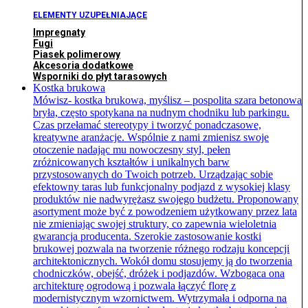
ELEMENTY UZUPEŁNIAJĄCE
Impregnaty
Fugi
Piasek polimerowy
Akcesoria dodatkowe
Wsporniki do płyt tarasowych
Kostka brukowa
Mówisz- kostka brukowa, myślisz – pospolita szara betonowa
bryła, często spotykana na nudnym chodniku lub parkingu.
Czas przełamać stereotypy i tworzyć ponadczasowe,
kreatywne aranżacje. Wspólnie z nami zmienisz swoje
otoczenie nadając mu nowoczesny styl, pełen
zróżnicowanych kształtów i unikalnych barw
przystosowanych do Twoich potrzeb. Urządzając sobie
efektowny taras lub funkcjonalny podjazd z wysokiej klasy
produktów nie nadwyrężasz swojego budżetu. Proponowany
asortyment może być z powodzeniem użytkowany przez lata
nie zmieniając swojej struktury, co zapewnia wieloletnia
gwarancja producenta. Szerokie zastosowanie kostki
brukowej pozwala na tworzenie różnego rodzaju koncepcji
architektonicznych. Wokół domu stosujemy ją do tworzenia
chodniczków, obejść, dróżek i podjazdów. Wzbogaca ona
architekturę ogrodową i pozwala łączyć florę z
modernistycznym wzornictwem. Wytrzymała i odporna na