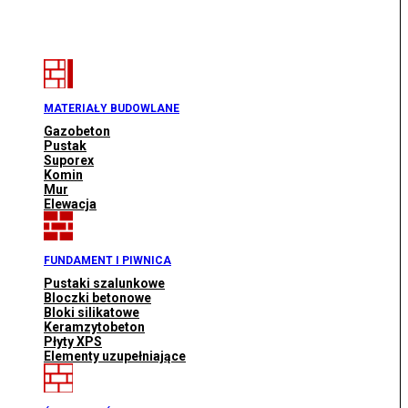
MATERIAŁY BUDOWLANE
Gazobeton
Pustak
Suporex
Komin
Mur
Elewacja
FUNDAMENT I PIWNICA
Pustaki szalunkowe
Bloczki betonowe
Bloki silikatowe
Keramzytobeton
Płyty XPS
Elementy uzupełniające