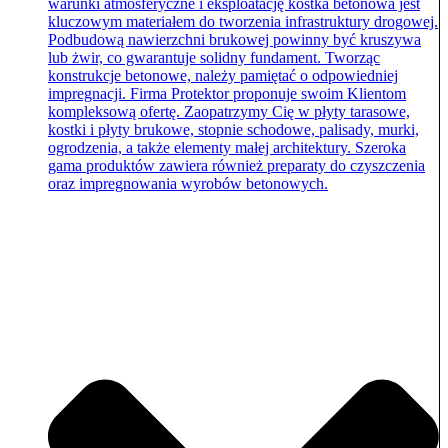
warunki atmosferyczne i eksploatację kostka betonowa jest
kluczowym materiałem do tworzenia infrastruktury drogowej.
Podbudową nawierzchni brukowej powinny być kruszywa
lub żwir, co gwarantuje solidny fundament. Tworząc
konstrukcje betonowe, należy pamiętać o odpowiedniej
impregnacji. Firma Protektor proponuje swoim Klientom
kompleksową ofertę. Zaopatrzymy Cię w płyty tarasowe,
kostki i płyty brukowe, stopnie schodowe, palisady, murki,
ogrodzenia, a także elementy małej architektury. Szeroka
gama produktów zawiera również preparaty do czyszczenia
oraz impregnowania wyrobów betonowych.