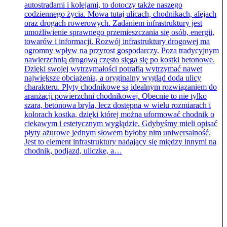
autostradami i kolejami, to dotoczy także naszego
codziennego życia. Mowa tutaj ulicach, chodnikach, alejach
oraz drogach rowerowych. Zadaniem infrastruktury jest
umożliwienie sprawnego przemieszczania się osób, energii,
towarów i informacji. Rozwój infrastruktury drogowej ma
ogromny wpływ na przyrost gospodarczy. Poza tradycyjnym
nawierzchnią drogową często sięga się po kostki betonowe.
Dzięki swojej wytrzymałości potrafią wytrzymać nawet
największe obciążenia, a oryginalny wygląd doda ulicy
charakteru. Płyty chodnikowe są idealnym rozwiązaniem do
aranżacji powierzchni chodnikowej. Obecnie to nie tylko
szara, betonowa bryła, lecz dostępna w wielu rozmiarach i
kolorach kostka, dzięki której można uformować chodnik o
ciekawym i estetycznym wyglądzie. Gdybyśmy mieli opisać
płyty ażurowe jednym słowem byłoby nim uniwersalność.
Jest to element infrastruktury nadający się między innymi na
chodnik, podjazd, uliczkę, a…