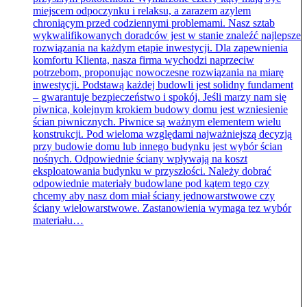
miejscem odpoczynku i relaksu, a zarazem azylem
chroniącym przed codziennymi problemami. Nasz sztab
wykwalifikowanych doradców jest w stanie znaleźć najlepsze
rozwiązania na każdym etapie inwestycji. Dla zapewnienia
komfortu Klienta, nasza firma wychodzi naprzeciw
potrzebom, proponując nowoczesne rozwiązania na miarę
inwestycji. Podstawą każdej budowli jest solidny fundament
– gwarantuje bezpieczeństwo i spokój. Jeśli marzy nam się
piwnica, kolejnym krokiem budowy domu jest wzniesienie
ścian piwnicznych. Piwnice są ważnym elementem wielu
konstrukcji. Pod wieloma względami najważniejszą decyzją
przy budowie domu lub innego budynku jest wybór ścian
nośnych. Odpowiednie ściany wpływają na koszt
eksploatowania budynku w przyszłości. Należy dobrać
odpowiednie materiały budowlane pod kątem tego czy
chcemy aby nasz dom miał ściany jednowarstwowe czy
ściany wielowarstwowe. Zastanowienia wymaga tez wybór
materiału…