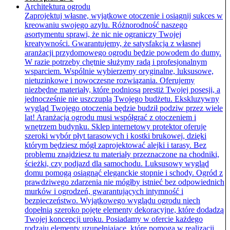
Architektura ogrodu
Zaprojektuj własne, wyjątkowe otoczenie i osiągnij sukces w
kreowaniu swojego azylu. Różnorodność naszego
asortymentu sprawi, że nic nie ograniczy Twojej
kreatywności. Gwarantujemy, że satysfakcja z własnej
aranżacji przydomowego ogrodu będzie powodem do dumy.
W razie potrzeby chętnie służymy radą i profesjonalnym
wsparciem. Wspólnie wybierzemy oryginalne, luksusowe,
nietuzinkowe i nowoczesne rozwiązania. Oferujemy
niezbędne materiały, które podniosą prestiż Twojej posesji, a
jednocześnie nie uszczuplą Twojego budżetu. Ekskluzywny
wygląd Twojego otoczenia będzie budził podziw przez wiele
lat! Aranżacja ogrodu musi współgrać z otoczeniem i
wnętrzem budynku. Sklep internetowy protektor oferuje
szeroki wybór płyt tarasowych i kostki brukowej, dzięki
którym będziesz mógł zaprojektować alejki i tarasy. Bez
problemu znajdziesz tu materiały przeznaczone na chodniki,
ścieżki, czy podjazd dla samochodu. Luksusowy wygląd
domu pomogą osiągnąć eleganckie stopnie i schody. Ogród z
prawdziwego zdarzenia nie mógłby istnieć bez odpowiednich
murków i ogrodzeń, gwarantujących intymność i
bezpieczeństwo. Wyjątkowego wyglądu ogrodu niech
dopełnią szeroko pojęte elementy dekoracyjne, które dodadzą
Twojej koncepcji uroku. Posiadamy w ofercie każdego
rodzaju elementy uzupełniające, które pomogą w realizacji