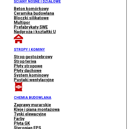
ŚCIANY NOŚNE I DZIAŁOWE
Beton komórkowy
Ceramika budowlana
Bloczki silikatowe
Multipor
Prefabrykaty SWE
Nadproża i kształtki U
STROPY I KOMINY
Strop gęstożebrowy
Strop teriva
Płyty stropowe
Płyty dachowe
System kominowy
Pustaki wentylacyjne
CHEMIA BUDOWLANA
Zaprawy murarskie
Kleje i piana montażowa
Tynki elewacyjne
Farby
Płyta GK
Steropian EPS