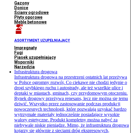
Gazony
Donice
Ściany ogrodowe
Płyty oporowe
Meble betonowe
ASORTYMENT UZUPEŁNIAJĄCY
Impregnaty
Fugi
Piasek uzupełniający
Wsporniki
Narzędzia
Infrastruktura drogowa
Infrastruktura drogowa na przestrzeni ostatnich lat przeżywa
w Polsce ogromny rozwój. Co ciekawe nie chodzi jedynie o
drogi szybkiego ruchu i autostrady, ale też wszelkie ulice i
deptaki w miastach, gminach, czy przydomowym otoczeniu.
Rynek drogowy przeżywa renesans, lecz nie można się temu
dziwić. Wszystko przez zastosowanie podczas produkcji
nowoczesnych technologii, które pozwalają uzyskać bardzo
wytrzymałe materiały jednocześnie posiadające wysokie
walory estetyczne. Produkt kompletny można nabyć za
niebywale niskie pieniądze. Mimo, że infrastruktura drogowa
kojarzy się głównie z sieciami dróg ekspresowych,