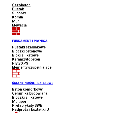
Gazobeton
Pustak
Suporex
Komin
Mur
Elewacja
FUNDAMENT I PIWNICA
Pustaki szalunkowe
Bloczki betonowe
Bloki silikatowe
Keramzytobeton
Płyty XPS
Elementy uzupełniające
ŚCIANY NOŚNE I DZIAŁOWE
Beton komórkowy
Ceramika budowlana
Bloczki silikatowe
Multipor
Prefabrykaty SWE
Nadproża i kształtki U