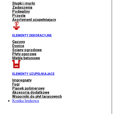
Słupki i murki
Zadaszenia
Podwaliny
Przęsła
Asortyment uzupełniający
ELEMENTY DEKORACYJNE
Gazony
Donice
Ściany ogrodowe
Płyty oporowe
Meble betonowe
ELEMENTY UZUPEŁNIAJĄCE
Impregnaty
Fugi
Piasek polimerowy
Akcesoria dodatkowe
Wsporniki do płyt tarasowych
Kostka brukowa