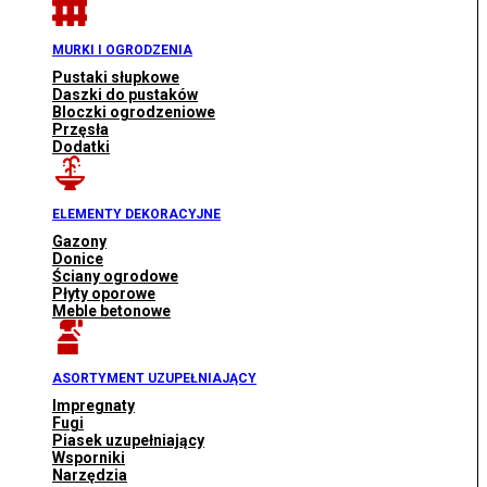
MURKI I OGRODZENIA
Pustaki słupkowe
Daszki do pustaków
Bloczki ogrodzeniowe
Przęsła
Dodatki
ELEMENTY DEKORACYJNE
Gazony
Donice
Ściany ogrodowe
Płyty oporowe
Meble betonowe
ASORTYMENT UZUPEŁNIAJĄCY
Impregnaty
Fugi
Piasek uzupełniający
Wsporniki
Narzędzia