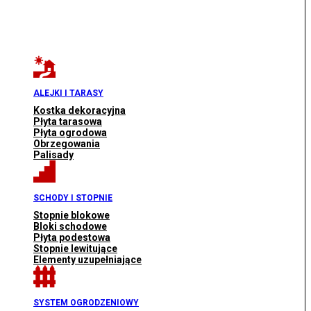
ALEJKI I TARASY
Kostka dekoracyjna
Płyta tarasowa
Płyta ogrodowa
Obrzegowania
Palisady
SCHODY I STOPNIE
Stopnie blokowe
Bloki schodowe
Płyta podestowa
Stopnie lewitujące
Elementy uzupełniające
SYSTEM OGRODZENIOWY