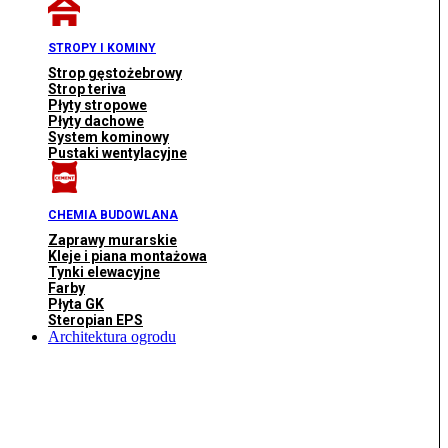
STROPY I KOMINY
Strop gęstożebrowy
Strop teriva
Płyty stropowe
Płyty dachowe
System kominowy
Pustaki wentylacyjne
CHEMIA BUDOWLANA
Zaprawy murarskie
Kleje i piana montażowa
Tynki elewacyjne
Farby
Płyta GK
Steropian EPS
Architektura ogrodu