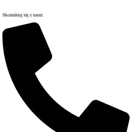
Przejdź
do
Skontaktuj się z nami:
treści