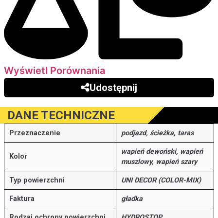
Wyświetl Porównania
Udostępnij
DANE TECHNICZNE
Przeznaczenie
podjazd, ścieżka, taras
wapień dewoński, wapień
Kolor
muszlowy, wapień szary
Typ powierzchni
UNI DECOR (COLOR-MIX)
Faktura
gładka
Rodzaj ochrony powierzchni
HYDROSTOP