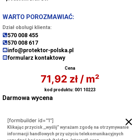
WARTO POROZMAWIAĆ:
Dział obsługi klienta:
570 008 455
570 008 617
info@protektor-polska.pl
formularz kontaktowy
Cena
71,92
zł
/ m²
kod produktu:
001 10223
Darmowa wycena
Darmowa wycena
[formbuilder id="1"]
Klikając przycisk ,,wyślij” wyrażam zgodę
na otrzymywanie
informacji handlowych przy użyciu telekomunikacyjnych