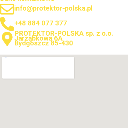
info@protektor-polska.pl
+48 884 077 377
PROTEKTOR-POLSKA sp. z o.o.
Jarząbkowa 6A
Bydgoszcz 85-430