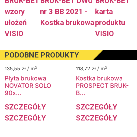
BRUK-BET
BRUK-BET DWU
BRUK-BET
wzory
nr 3 BB 2021 -
karta
ułożeń
Kostka brukowa
produktu
VISIO
VISIO
PODOBNE PRODUKTY
135,55
zł
/ m²
118,72
zł
/ m²
Płyta brukowa
Kostka brukowa
NOVATOR SOLO
PROSPECT BRUK-
90x...
B...
SZCZEGÓŁY
SZCZEGÓŁY
SZCZEGÓŁY
SZCZEGÓŁY