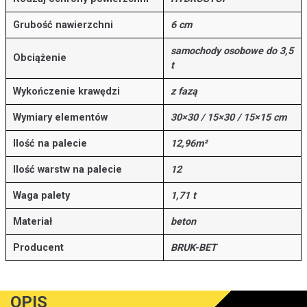
Grubość nawierzchni
6 cm
samochody osobowe do 3,5
Obciążenie
t
Wykończenie krawędzi
z fazą
Wymiary elementów
30×30 / 15×30 / 15×15 cm
Ilość na palecie
12,96m²
Ilość warstw na palecie
12
Waga palety
1,71 t
Materiał
beton
Producent
BRUK-BET
OPIS