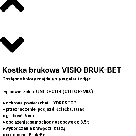
Kostka brukowa VISIO BRUK-BET
Dostępne kolory znajdują się w galerii zdjęć
UNI DECOR (COLOR-MIX)
typ powierzchni:
● ochrona powierzchni:
HYDROSTOP
● przeznaczenie:
podjazd, ścieżka, taras
● grubość:
6 cm
● obciążenie:
samochody osobowe do 3,5 t
● wykończenie krawędzi:
z fazą
● producent:
Bruk-Bet