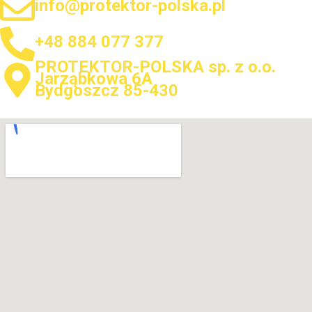
info@protektor-polska.pl
+48 884 077 377
PROTEKTOR-POLSKA sp. z o.o.
Jarząbkowa 6A
Bydgoszcz 85-430