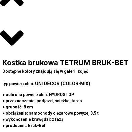
Kostka brukowa TETRUM BRUK-BET
Dostępne kolory znajdują się w galerii zdjęć
UNI DECOR (COLOR-MIX)
typ powierzchni:
● ochrona powierzchni:
HYDROSTOP
● przeznaczenie:
podjazd, ścieżka, taras
● grubość:
8 cm
● obciążenie:
samochody ciężarowe powyżej 3,5 t
● wykończenie krawędzi:
z fazą
● producent:
Bruk-Bet