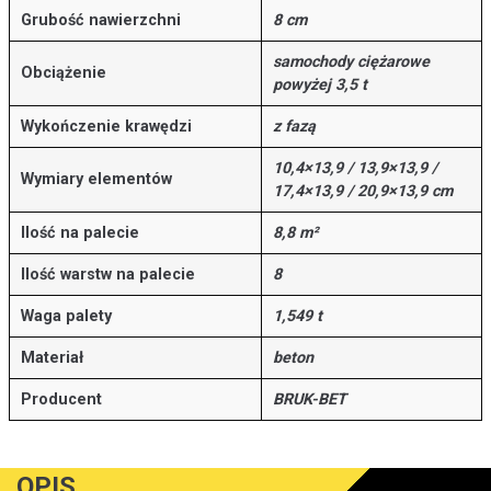
Grubość nawierzchni
8 cm
samochody ciężarowe
Obciążenie
powyżej 3,5 t
Wykończenie krawędzi
z fazą
10,4×13,9 / 13,9×13,9 /
Wymiary elementów
17,4×13,9 / 20,9×13,9 cm
Ilość na palecie
8,8 m²
Ilość warstw na palecie
8
Waga palety
1,549 t
Materiał
beton
Producent
BRUK-BET
OPIS