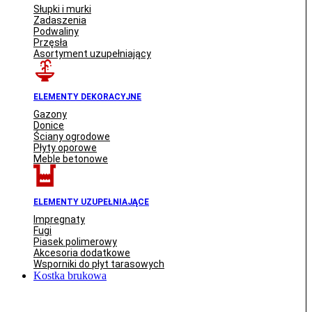
Słupki i murki
Zadaszenia
Podwaliny
Przęsła
Asortyment uzupełniający
ELEMENTY DEKORACYJNE
Gazony
Donice
Ściany ogrodowe
Płyty oporowe
Meble betonowe
ELEMENTY UZUPEŁNIAJĄCE
Impregnaty
Fugi
Piasek polimerowy
Akcesoria dodatkowe
Wsporniki do płyt tarasowych
Kostka brukowa