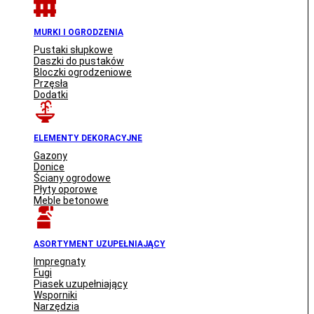
MURKI I OGRODZENIA
Pustaki słupkowe
Daszki do pustaków
Bloczki ogrodzeniowe
Przęsła
Dodatki
ELEMENTY DEKORACYJNE
Gazony
Donice
Ściany ogrodowe
Płyty oporowe
Meble betonowe
ASORTYMENT UZUPEŁNIAJĄCY
Impregnaty
Fugi
Piasek uzupełniający
Wsporniki
Narzędzia