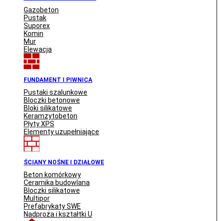
Gazobeton
Pustak
Suporex
Komin
Mur
Elewacja
FUNDAMENT I PIWNICA
Pustaki szalunkowe
Bloczki betonowe
Bloki silikatowe
Keramzytobeton
Płyty XPS
Elementy uzupełniające
ŚCIANY NOŚNE I DZIAŁOWE
Beton komórkowy
Ceramika budowlana
Bloczki silikatowe
Multipor
Prefabrykaty SWE
Nadproża i kształtki U