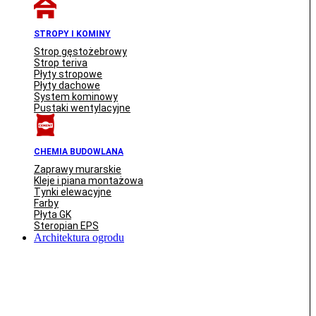
STROPY I KOMINY
Strop gęstożebrowy
Strop teriva
Płyty stropowe
Płyty dachowe
System kominowy
Pustaki wentylacyjne
CHEMIA BUDOWLANA
Zaprawy murarskie
Kleje i piana montażowa
Tynki elewacyjne
Farby
Płyta GK
Steropian EPS
Architektura ogrodu