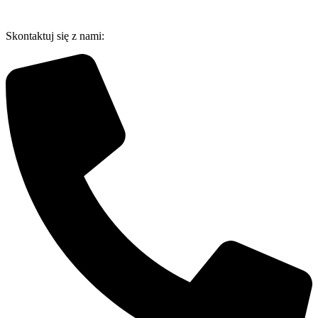
Przejdź
do
Skontaktuj się z nami:
treści