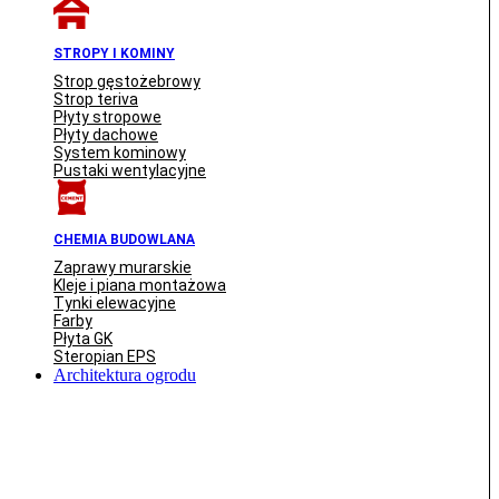
STROPY I KOMINY
Strop gęstożebrowy
Strop teriva
Płyty stropowe
Płyty dachowe
System kominowy
Pustaki wentylacyjne
CHEMIA BUDOWLANA
Zaprawy murarskie
Kleje i piana montażowa
Tynki elewacyjne
Farby
Płyta GK
Steropian EPS
Architektura ogrodu