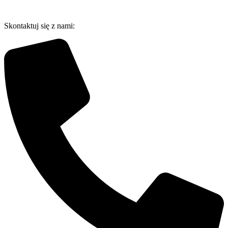
Przejdź
do
Skontaktuj się z nami:
treści