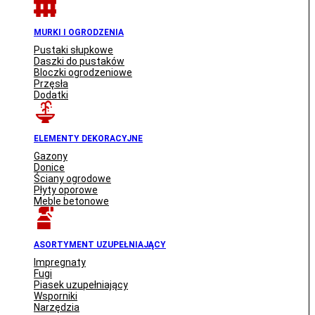
MURKI I OGRODZENIA
Pustaki słupkowe
Daszki do pustaków
Bloczki ogrodzeniowe
Przęsła
Dodatki
ELEMENTY DEKORACYJNE
Gazony
Donice
Ściany ogrodowe
Płyty oporowe
Meble betonowe
ASORTYMENT UZUPEŁNIAJĄCY
Impregnaty
Fugi
Piasek uzupełniający
Wsporniki
Narzędzia