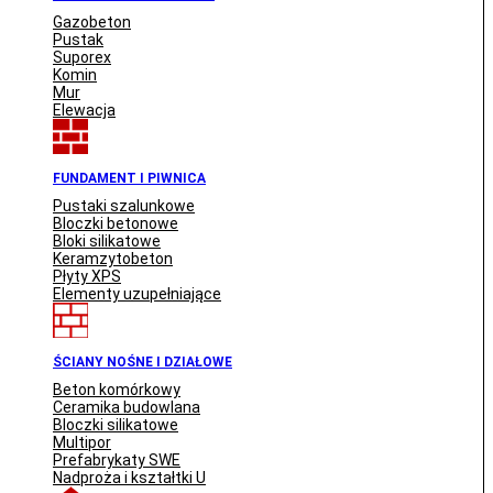
Gazobeton
Pustak
Suporex
Komin
Mur
Elewacja
FUNDAMENT I PIWNICA
Pustaki szalunkowe
Bloczki betonowe
Bloki silikatowe
Keramzytobeton
Płyty XPS
Elementy uzupełniające
ŚCIANY NOŚNE I DZIAŁOWE
Beton komórkowy
Ceramika budowlana
Bloczki silikatowe
Multipor
Prefabrykaty SWE
Nadproża i kształtki U