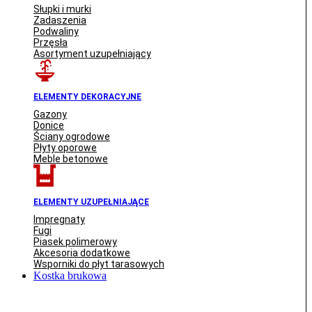
Słupki i murki
Zadaszenia
Podwaliny
Przęsła
Asortyment uzupełniający
ELEMENTY DEKORACYJNE
Gazony
Donice
Ściany ogrodowe
Płyty oporowe
Meble betonowe
ELEMENTY UZUPEŁNIAJĄCE
Impregnaty
Fugi
Piasek polimerowy
Akcesoria dodatkowe
Wsporniki do płyt tarasowych
Kostka brukowa