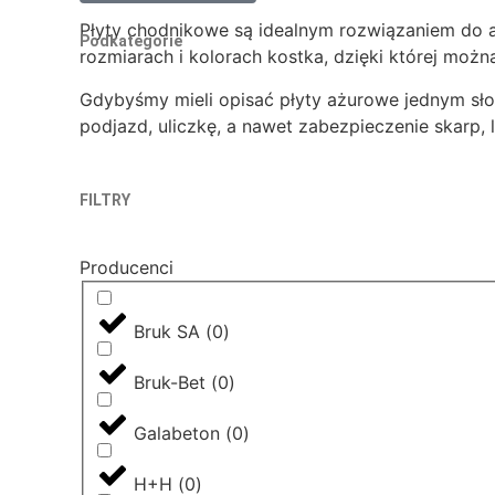
Płyty chodnikowe są idealnym rozwiązaniem do ar
Podkategorie
rozmiarach i kolorach kostka, dzięki której mo
Gdybyśmy mieli opisać płyty ażurowe jednym słow
podjazd, uliczkę, a nawet zabezpieczenie skarp
FILTRY
Producenci
Bruk SA
(
0
)
Bruk-Bet
(
0
)
Galabeton
(
0
)
H+H
(
0
)