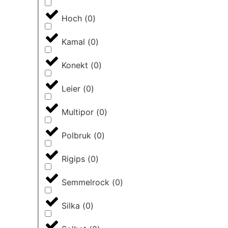
Hoch
(
0
)
Kamal
(
0
)
Konekt
(
0
)
Leier
(
0
)
Multipor
(
0
)
Polbruk
(
0
)
Rigips
(
0
)
Semmelrock
(
0
)
Silka
(
0
)