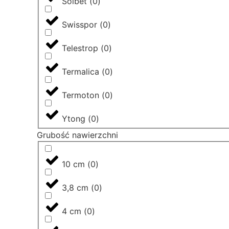
Solbet
(
0
)
Swisspor
(
0
)
Telestrop
(
0
)
Termalica
(
0
)
Termoton
(
0
)
Ytong
(
0
)
Grubość nawierzchni
10 cm
(
0
)
3,8 cm
(
0
)
4 cm
(
0
)