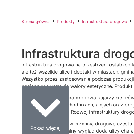
Strona główna
Produkty
Infrastruktura drogowa
Infrastruktura dro
Infrastruktura drogowa na przestrzeni ostatnich 
ale też wszelkie ulice i deptaki w miastach, gm
Wszystko przez zastosowanie podczas produkcji
posiadające wysokie walory estetyczne. Produkt
Mimo, że infrastruktura drogowa kojarzy się głó
Mowa tutaj ulicach, chodnikach, alejach oraz dr
towarów i informacji. Rozwój infrastruktury dr
Poza tradycyjnym nawierzchnią drogową często s
Pokaż więcej
obciążenia, a oryginalny wygląd doda ulicy chara