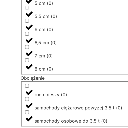
5 cm
(
0
)
5,5 cm
(
0
)
6 cm
(
0
)
6,5 cm
(
0
)
7 cm
(
0
)
8 cm
(
0
)
Obciążenie
ruch pieszy
(
0
)
samochody ciężarowe powyżej 3,5 t
(
0
)
samochody osobowe do 3,5 t
(
0
)