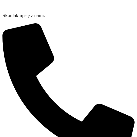
Przejdź
do
Skontaktuj się z nami:
treści