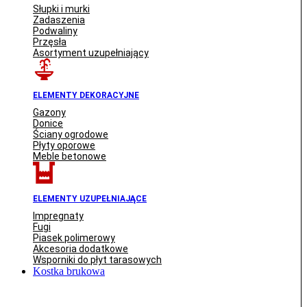
Słupki i murki
Zadaszenia
Podwaliny
Przęsła
Asortyment uzupełniający
ELEMENTY DEKORACYJNE
Gazony
Donice
Ściany ogrodowe
Płyty oporowe
Meble betonowe
ELEMENTY UZUPEŁNIAJĄCE
Impregnaty
Fugi
Piasek polimerowy
Akcesoria dodatkowe
Wsporniki do płyt tarasowych
Kostka brukowa