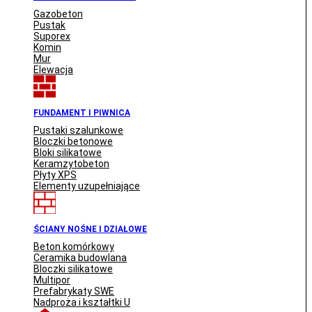
Gazobeton
Pustak
Suporex
Komin
Mur
Elewacja
FUNDAMENT I PIWNICA
Pustaki szalunkowe
Bloczki betonowe
Bloki silikatowe
Keramzytobeton
Płyty XPS
Elementy uzupełniające
ŚCIANY NOŚNE I DZIAŁOWE
Beton komórkowy
Ceramika budowlana
Bloczki silikatowe
Multipor
Prefabrykaty SWE
Nadproża i kształtki U