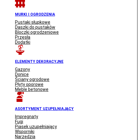
MURKI I OGRODZENIA
Pustaki słupkowe
Daszki do pustaków
Bloczki ogrodzeniowe
Przęsła
Dodatki
ELEMENTY DEKORACYJNE
Gazony
Donice
Ściany ogrodowe
Płyty oporowe
Meble betonowe
ASORTYMENT UZUPEŁNIAJĄCY
Impregnaty
Fugi
Piasek uzupełniający
Wsporniki
Narzędzia