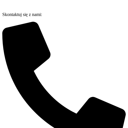
Przejdź
do
Skontaktuj się z nami:
treści