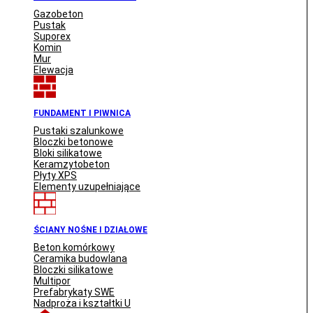
Gazobeton
Pustak
Suporex
Komin
Mur
Elewacja
FUNDAMENT I PIWNICA
Pustaki szalunkowe
Bloczki betonowe
Bloki silikatowe
Keramzytobeton
Płyty XPS
Elementy uzupełniające
ŚCIANY NOŚNE I DZIAŁOWE
Beton komórkowy
Ceramika budowlana
Bloczki silikatowe
Multipor
Prefabrykaty SWE
Nadproża i kształtki U