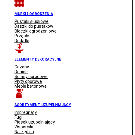
MURKI I OGRODZENIA
Pustaki słupkowe
Daszki do pustaków
Bloczki ogrodzeniowe
Przęsła
Dodatki
ELEMENTY DEKORACYJNE
Gazony
Donice
Ściany ogrodowe
Płyty oporowe
Meble betonowe
ASORTYMENT UZUPEŁNIAJĄCY
Impregnaty
Fugi
Piasek uzupełniający
Wsporniki
Narzędzia