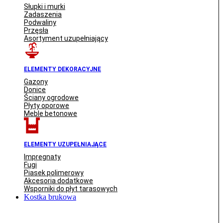
Słupki i murki
Zadaszenia
Podwaliny
Przęsła
Asortyment uzupełniający
ELEMENTY DEKORACYJNE
Gazony
Donice
Ściany ogrodowe
Płyty oporowe
Meble betonowe
ELEMENTY UZUPEŁNIAJĄCE
Impregnaty
Fugi
Piasek polimerowy
Akcesoria dodatkowe
Wsporniki do płyt tarasowych
Kostka brukowa