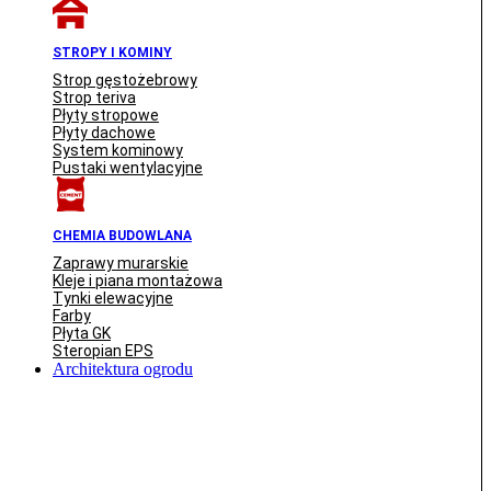
STROPY I KOMINY
Strop gęstożebrowy
Strop teriva
Płyty stropowe
Płyty dachowe
System kominowy
Pustaki wentylacyjne
CHEMIA BUDOWLANA
Zaprawy murarskie
Kleje i piana montażowa
Tynki elewacyjne
Farby
Płyta GK
Steropian EPS
Architektura ogrodu