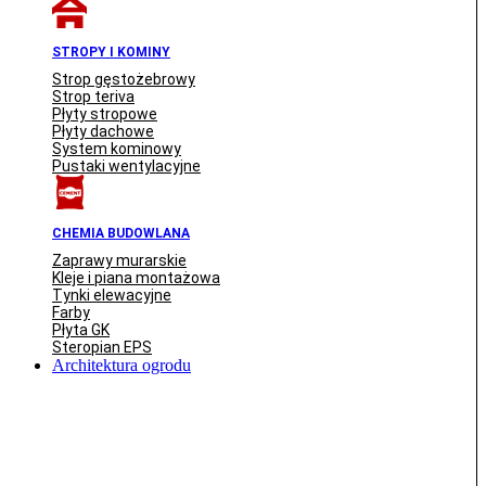
STROPY I KOMINY
Strop gęstożebrowy
Strop teriva
Płyty stropowe
Płyty dachowe
System kominowy
Pustaki wentylacyjne
CHEMIA BUDOWLANA
Zaprawy murarskie
Kleje i piana montażowa
Tynki elewacyjne
Farby
Płyta GK
Steropian EPS
Architektura ogrodu