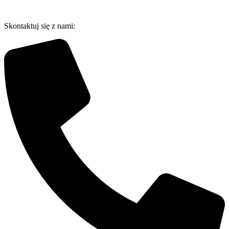
Przejdź
do
Skontaktuj się z nami:
treści