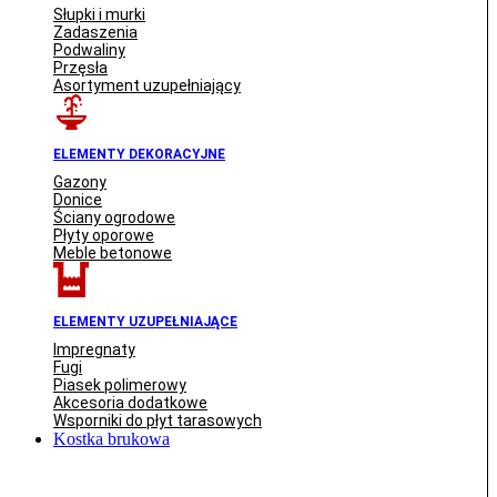
Słupki i murki
Zadaszenia
Podwaliny
Przęsła
Asortyment uzupełniający
ELEMENTY DEKORACYJNE
Gazony
Donice
Ściany ogrodowe
Płyty oporowe
Meble betonowe
ELEMENTY UZUPEŁNIAJĄCE
Impregnaty
Fugi
Piasek polimerowy
Akcesoria dodatkowe
Wsporniki do płyt tarasowych
Kostka brukowa