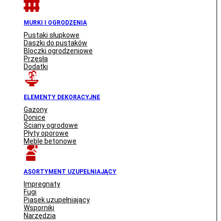
MURKI I OGRODZENIA
Pustaki słupkowe
Daszki do pustaków
Bloczki ogrodzeniowe
Przęsła
Dodatki
ELEMENTY DEKORACYJNE
Gazony
Donice
Ściany ogrodowe
Płyty oporowe
Meble betonowe
ASORTYMENT UZUPEŁNIAJĄCY
Impregnaty
Fugi
Piasek uzupełniający
Wsporniki
Narzędzia