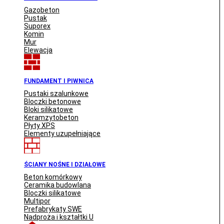
Gazobeton
Pustak
Suporex
Komin
Mur
Elewacja
FUNDAMENT I PIWNICA
Pustaki szalunkowe
Bloczki betonowe
Bloki silikatowe
Keramzytobeton
Płyty XPS
Elementy uzupełniające
ŚCIANY NOŚNE I DZIAŁOWE
Beton komórkowy
Ceramika budowlana
Bloczki silikatowe
Multipor
Prefabrykaty SWE
Nadproża i kształtki U