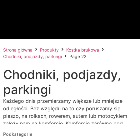
Strona główna
Produkty
Kostka brukowa
Chodniki, podjazdy, parkingi
Page 22
Chodniki, podjazdy,
parkingi
Każdego dnia przemierzamy większe lub mniejsze
odległości. Bez względu na to czy poruszamy się
pieszo, na rolkach, rowerem, autem lub motocyklem
zależy nam na komforcie. Komforcie zarówno pod
kątem bezpieczeństwa poruszania się po danej
Podkategorie
nawierzchni, lecz także komforcie estetycznym. Zawsze