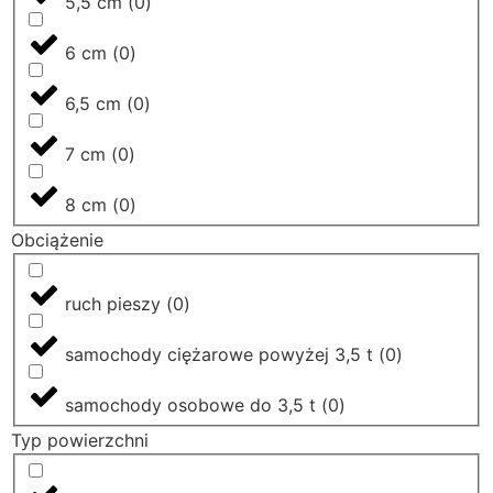
5,5 cm
(
0
)
6 cm
(
0
)
6,5 cm
(
0
)
7 cm
(
0
)
8 cm
(
0
)
Obciążenie
ruch pieszy
(
0
)
samochody ciężarowe powyżej 3,5 t
(
0
)
samochody osobowe do 3,5 t
(
0
)
Typ powierzchni