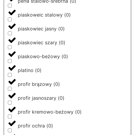
perła stalowo-srebrna
(
0
)
piaskoweic stalowy
(
0
)
piaskowiec jasny
(
0
)
piaskowiec szary
(
0
)
piaskowo-beżowy
(
0
)
platino
(
0
)
profir brązowy
(
0
)
profir jasnoszary
(
0
)
profir kremowo-beżowy
(
0
)
profir ochra
(
0
)