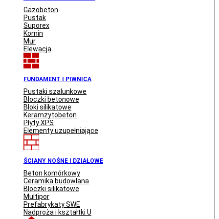
Gazobeton
Pustak
Suporex
Komin
Mur
Elewacja
FUNDAMENT I PIWNICA
Pustaki szalunkowe
Bloczki betonowe
Bloki silikatowe
Keramzytobeton
Płyty XPS
Elementy uzupełniające
ŚCIANY NOŚNE I DZIAŁOWE
Beton komórkowy
Ceramika budowlana
Bloczki silikatowe
Multipor
Prefabrykaty SWE
Nadproża i kształtki U