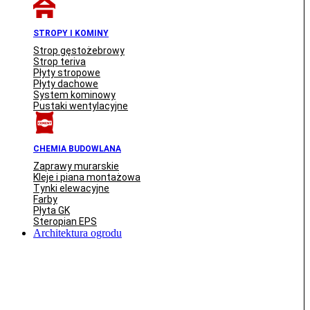
STROPY I KOMINY
Strop gęstożebrowy
Strop teriva
Płyty stropowe
Płyty dachowe
System kominowy
Pustaki wentylacyjne
CHEMIA BUDOWLANA
Zaprawy murarskie
Kleje i piana montażowa
Tynki elewacyjne
Farby
Płyta GK
Steropian EPS
Architektura ogrodu