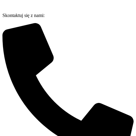
Przejdź
do
Skontaktuj się z nami:
treści