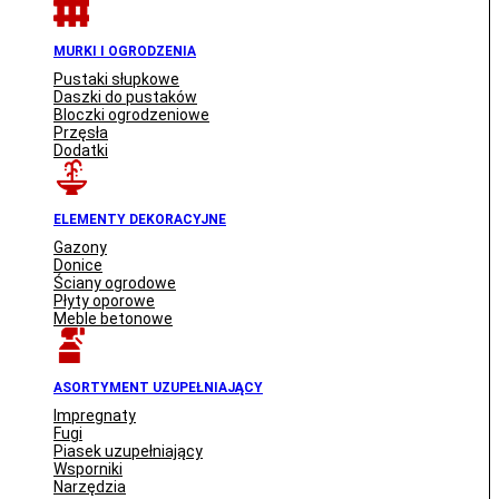
MURKI I OGRODZENIA
Pustaki słupkowe
Daszki do pustaków
Bloczki ogrodzeniowe
Przęsła
Dodatki
ELEMENTY DEKORACYJNE
Gazony
Donice
Ściany ogrodowe
Płyty oporowe
Meble betonowe
ASORTYMENT UZUPEŁNIAJĄCY
Impregnaty
Fugi
Piasek uzupełniający
Wsporniki
Narzędzia