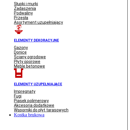
Słupki i murki
Zadaszenia
Podwaliny
Przęsła
Asortyment uzupełniający
ELEMENTY DEKORACYJNE
Gazony
Donice
Ściany ogrodowe
Płyty oporowe
Meble betonowe
ELEMENTY UZUPEŁNIAJĄCE
Impregnaty
Fugi
Piasek polimerowy
Akcesoria dodatkowe
Wsporniki do płyt tarasowych
Kostka brukowa