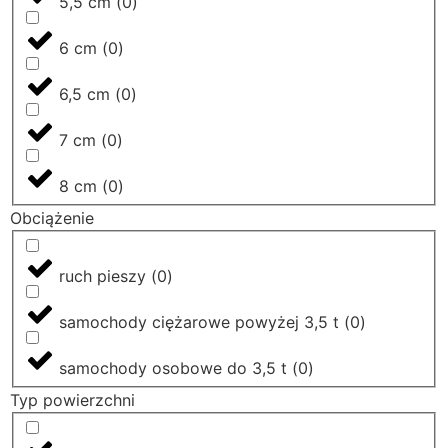
5,5 cm
(
0
)
6 cm
(
0
)
6,5 cm
(
0
)
7 cm
(
0
)
8 cm
(
0
)
Obciążenie
ruch pieszy
(
0
)
samochody ciężarowe powyżej 3,5 t
(
0
)
samochody osobowe do 3,5 t
(
0
)
Typ powierzchni