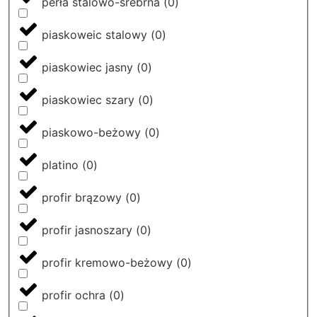
perła stalowo-srebrna
(
0
)
piaskoweic stalowy
(
0
)
piaskowiec jasny
(
0
)
piaskowiec szary
(
0
)
piaskowo-beżowy
(
0
)
platino
(
0
)
profir brązowy
(
0
)
profir jasnoszary
(
0
)
profir kremowo-beżowy
(
0
)
profir ochra
(
0
)