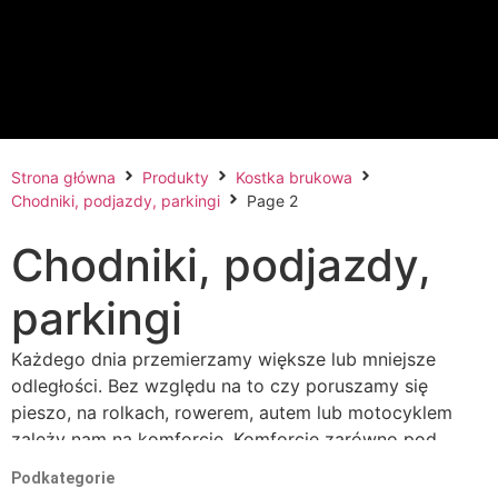
Strona główna
Produkty
Kostka brukowa
Chodniki, podjazdy, parkingi
Page 2
Chodniki, podjazdy,
parkingi
Każdego dnia przemierzamy większe lub mniejsze
odległości. Bez względu na to czy poruszamy się
pieszo, na rolkach, rowerem, autem lub motocyklem
zależy nam na komforcie. Komforcie zarówno pod
kątem bezpieczeństwa poruszania się po danej
Podkategorie
nawierzchni, lecz także komforcie estetycznym. Zawsze