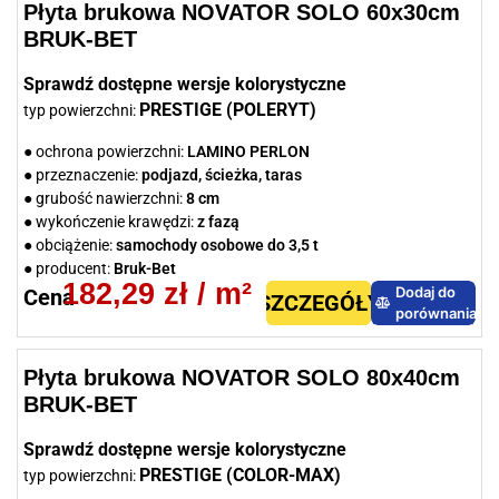
Płyta brukowa NOVATOR SOLO 60x30cm
BRUK-BET
Sprawdź dostępne wersje kolorystyczne
PRESTIGE (POLERYT)
typ powierzchni:
● ochrona powierzchni:
LAMINO PERLON
● przeznaczenie:
podjazd, ścieżka, taras
● grubość nawierzchni:
8 cm
● wykończenie krawędzi:
z fazą
● obciążenie:
samochody osobowe do 3,5 t
● producent:
Bruk-Bet
182,29
zł
/ m²
Dodaj do
Cena
SZCZEGÓŁY
porównania
Płyta brukowa NOVATOR SOLO 80x40cm
BRUK-BET
Sprawdź dostępne wersje kolorystyczne
PRESTIGE (COLOR-MAX)
typ powierzchni: