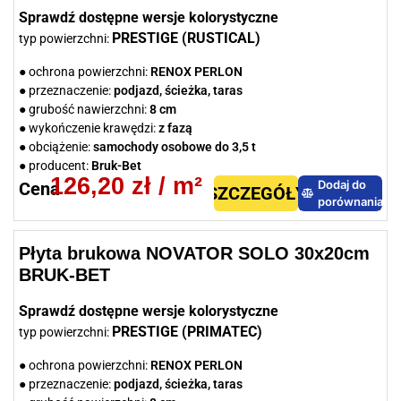
Sprawdź dostępne wersje kolorystyczne
PRESTIGE (RUSTICAL)
typ powierzchni:
● ochrona powierzchni:
RENOX PERLON
● przeznaczenie:
podjazd, ścieżka, taras
● grubość nawierzchni:
8 cm
● wykończenie krawędzi:
z fazą
● obciążenie:
samochody osobowe do 3,5 t
● producent:
Bruk-Bet
126,20
zł
/ m²
Dodaj do
Cena
SZCZEGÓŁY
porównania
Płyta brukowa NOVATOR SOLO 30x20cm
BRUK-BET
Sprawdź dostępne wersje kolorystyczne
PRESTIGE (PRIMATEC)
typ powierzchni:
● ochrona powierzchni:
RENOX PERLON
● przeznaczenie:
podjazd, ścieżka, taras