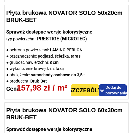
Płyta brukowa NOVATOR SOLO 50x20cm
BRUK-BET
Sprawdź dostępne wersje kolorystyczne
PRESTIGE (MICROTEC)
typ powierzchni:
● ochrona powierzchni:
LAMINO PERLON
● przeznaczenie:
podjazd, ścieżka, taras
● grubość nawierzchni:
8 cm
● wykończenie krawędzi:
z fazą
● obciążenie:
samochody osobowe do 3,5 t
● producent:
Bruk-Bet
157,98
zł
/ m²
Dodaj do
Cena
SZCZEGÓŁY
porównania
Płyta brukowa NOVATOR SOLO 60x30cm
BRUK-BET
Sprawdź dostępne wersje kolorystyczne