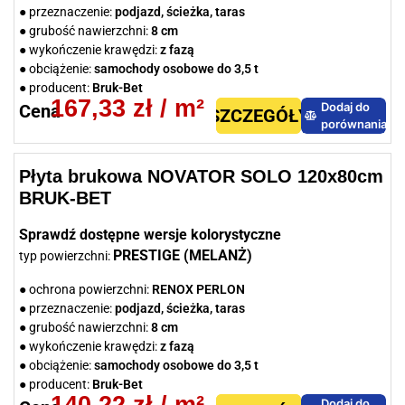
● przeznaczenie:
podjazd, ścieżka, taras
● grubość nawierzchni:
8 cm
● wykończenie krawędzi:
z fazą
● obciążenie:
samochody osobowe do 3,5 t
● producent:
Bruk-Bet
167,33
zł
/ m²
Dodaj do
Cena
SZCZEGÓŁY
porównania
Płyta brukowa NOVATOR SOLO 120x80cm
BRUK-BET
Sprawdź dostępne wersje kolorystyczne
PRESTIGE (MELANŻ)
typ powierzchni:
● ochrona powierzchni:
RENOX PERLON
● przeznaczenie:
podjazd, ścieżka, taras
● grubość nawierzchni:
8 cm
● wykończenie krawędzi:
z fazą
● obciążenie:
samochody osobowe do 3,5 t
● producent:
Bruk-Bet
140,22
zł
/ m²
Dodaj do