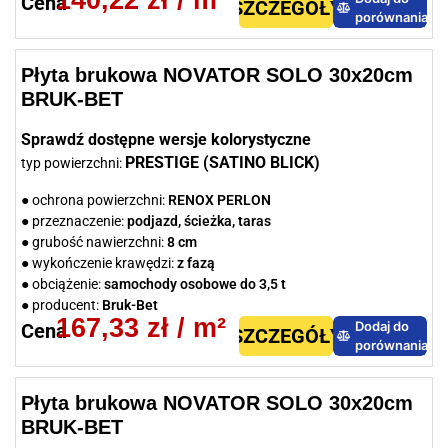
Cena
SZCZEGÓŁY
porównania
Płyta brukowa NOVATOR SOLO 30x20cm
BRUK-BET
Sprawdź dostępne wersje kolorystyczne
PRESTIGE (SATINO BLICK)
typ powierzchni:
● ochrona powierzchni:
RENOX PERLON
● przeznaczenie:
podjazd, ścieżka, taras
● grubość nawierzchni:
8 cm
● wykończenie krawędzi:
z fazą
● obciążenie:
samochody osobowe do 3,5 t
● producent:
Bruk-Bet
167,33
zł
/ m²
Dodaj do
Cena
SZCZEGÓŁY
porównania
Płyta brukowa NOVATOR SOLO 30x20cm
BRUK-BET