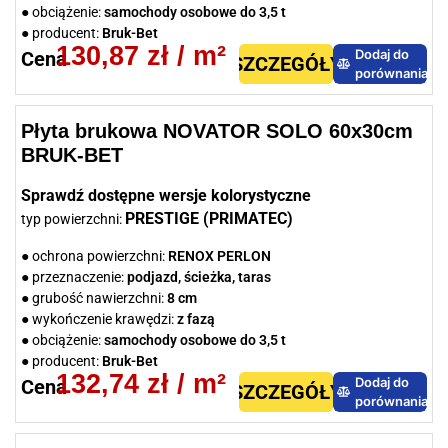
● obciążenie:
samochody osobowe do 3,5 t
● producent:
Bruk-Bet
130,87
zł
/ m²
Dodaj do
Cena
SZCZEGÓŁY
porównania
Płyta brukowa NOVATOR SOLO 60x30cm
BRUK-BET
Sprawdź dostępne wersje kolorystyczne
PRESTIGE (PRIMATEC)
typ powierzchni:
● ochrona powierzchni:
RENOX PERLON
● przeznaczenie:
podjazd, ścieżka, taras
● grubość nawierzchni:
8 cm
● wykończenie krawędzi:
z fazą
● obciążenie:
samochody osobowe do 3,5 t
● producent:
Bruk-Bet
132,74
zł
/ m²
Dodaj do
Cena
SZCZEGÓŁY
porównania