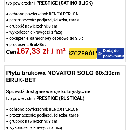
PRESTIGE (SATINO BLICK)
typ powierzchni:
● ochrona powierzchni:
RENOX PERLON
● przeznaczenie:
podjazd, ścieżka, taras
● grubość nawierzchni:
8 cm
● wykończenie krawędzi:
z fazą
● obciążenie:
samochody osobowe do 3,5 t
● producent:
Bruk-Bet
167,33
zł
/ m²
Dodaj do
Cena
SZCZEGÓŁY
porównania
Płyta brukowa NOVATOR SOLO 60x30cm
BRUK-BET
Sprawdź dostępne wersje kolorystyczne
PRESTIGE (RUSTICAL)
typ powierzchni:
● ochrona powierzchni:
RENOX PERLON
● przeznaczenie:
podjazd, ścieżka, taras
● grubość nawierzchni:
8 cm
● wykończenie krawędzi:
z fazą