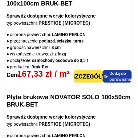
Często obok klasycznej kostki brukowej można zauważyć płyty
100x100cm BRUK-BET
tarasowe i ogrodowe, które dodadzą kolorytu każdemu otoczeniu.
Sprawdź dostępne wersje kolorystyczne
Lubiący klasyczne, eleganckie rozwiązania zwrócą uwagę na kostki
PRESTIGE (MICROTEC)
typ powierzchni:
naturalne. Poza walorami wytrzymałościowymi, swoim wyglądem
idealnie wkomponują się zarówno w zabytkowej, jak i nowoczesnej
● ochrona powierzchni:
LAMINO PERLON
stylizacji.
● przeznaczenie:
podjazd, ścieżka, taras
● grubość nawierzchni:
8 cm
Dla ceniących prostotę wykonania i praktyczność proponujemy płyty
● wykończenie krawędzi:
z fazą
ekologiczne, szerzej znane jak ażury lub płyty ażurowe. Ich znakiem
● obciążenie:
samochody osobowe do 3,5 t
rozpoznawczym są otwory pozwalające odprowadzać wodę do
● producent:
Bruk-Bet
gruntu.
167,33
zł
/ m²
Dodaj do
Cena
SZCZEGÓŁY
porównania
Dla nadania stabilności chodnikom, podjazdom i parkingom
nieocenionymi są krawężniki i obrzegowania, które pomogą wspierać
nawet największe obciążenia.
Płyta brukowa NOVATOR SOLO 100x50cm
BRUK-BET
Sprawdź dostępne wersje kolorystyczne
PRESTIGE (MICROTEC)
typ powierzchni:
● ochrona powierzchni:
LAMINO PERLON