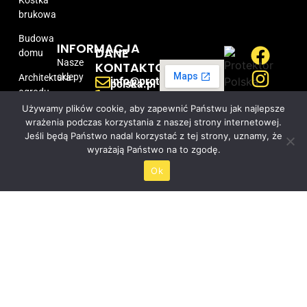
brukowa
Budowa
INFORMACJA
DANE
domu
Nasze
KONTAKTOWE
sklepy
Architektura
info@protektor-
polska.pl
ogrodu
+48 884
077 377
Kontakt
Używamy plików cookie, aby zapewnić Państwu jak najlepsze
PROTEKTOR-
z
Promocje
POLSKA sp.
wrażenia podczas korzystania z naszej strony internetowej.
nami
z o.o.
Jeśli będą Państwo nadal korzystać z tej strony, uznamy, że
Jarząbkowa
wyrażają Państwo na to zgodę.
Regulamin
6A
Bydgoszcz
Ok
O nas
85-430
Certyfikaty