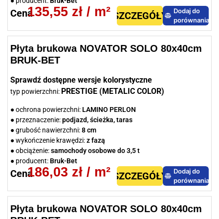
● producent:
Bruk-Bet
135,55
zł
/ m²
Dodaj do
Cena
SZCZEGÓŁY
porównania
Płyta brukowa NOVATOR SOLO 80x40cm
BRUK-BET
Sprawdź dostępne wersje kolorystyczne
PRESTIGE (METALIC COLOR)
typ powierzchni:
● ochrona powierzchni:
LAMINO PERLON
● przeznaczenie:
podjazd, ścieżka, taras
● grubość nawierzchni:
8 cm
● wykończenie krawędzi:
z fazą
● obciążenie:
samochody osobowe do 3,5 t
● producent:
Bruk-Bet
186,03
zł
/ m²
Dodaj do
Cena
SZCZEGÓŁY
porównania
Płyta brukowa NOVATOR SOLO 80x40cm