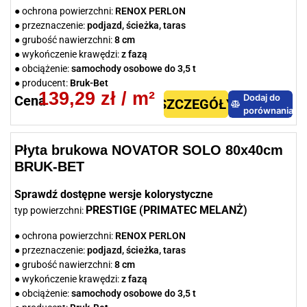
● ochrona powierzchni:
RENOX PERLON
● przeznaczenie:
podjazd, ścieżka, taras
● grubość nawierzchni:
8 cm
● wykończenie krawędzi:
z fazą
● obciążenie:
samochody osobowe do 3,5 t
● producent:
Bruk-Bet
139,29
zł
/ m²
Dodaj do
Cena
SZCZEGÓŁY
porównania
Płyta brukowa NOVATOR SOLO 80x40cm
BRUK-BET
Sprawdź dostępne wersje kolorystyczne
PRESTIGE (PRIMATEC MELANŻ)
typ powierzchni:
● ochrona powierzchni:
RENOX PERLON
● przeznaczenie:
podjazd, ścieżka, taras
● grubość nawierzchni:
8 cm
● wykończenie krawędzi:
z fazą
● obciążenie:
samochody osobowe do 3,5 t