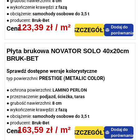
● grubość nawierzchni:
8 cm
● wykończenie krawędzi:
z fazą
● obciążenie:
samochody osobowe do 3,5 t
● producent:
Bruk-Bet
123,39
zł
/ m²
Dodaj do
Cena
SZCZEGÓŁY
porównania
Płyta brukowa NOVATOR SOLO 40x20cm
BRUK-BET
Sprawdź dostępne wersje kolorystyczne
PRESTIGE (METALIC COLOR)
typ powierzchni:
● ochrona powierzchni:
LAMINO PERLON
● przeznaczenie:
podjazd, ścieżka, taras
● grubość nawierzchni:
8 cm
● wykończenie krawędzi:
z fazą
● obciążenie:
samochody osobowe do 3,5 t
● producent:
Bruk-Bet
163,59
zł
/ m²
Dodaj do
Cena
SZCZEGÓŁY
porównania