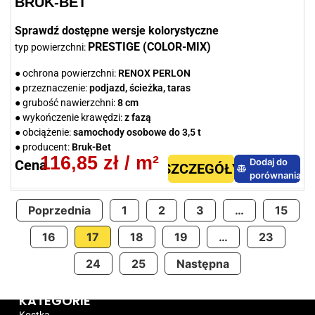
BRUK-BET
Sprawdź dostępne wersje kolorystyczne
PRESTIGE (COLOR-MIX)
typ powierzchni:
● ochrona powierzchni:
RENOX PERLON
● przeznaczenie:
podjazd, ścieżka, taras
● grubość nawierzchni:
8 cm
● wykończenie krawędzi:
z fazą
● obciążenie:
samochody osobowe do 3,5 t
● producent:
Bruk-Bet
116,85
zł
/ m²
Dodaj do
Cena
SZCZEGÓŁY
porównania
Poprzednia
1
2
3
…
15
16
17
18
19
…
23
24
25
Następna
KATEGORIE
Kostka