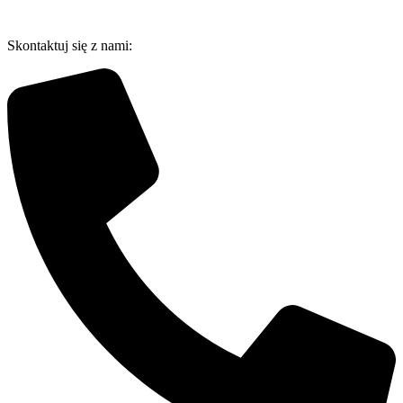
Przejdź
do
Skontaktuj się z nami:
treści