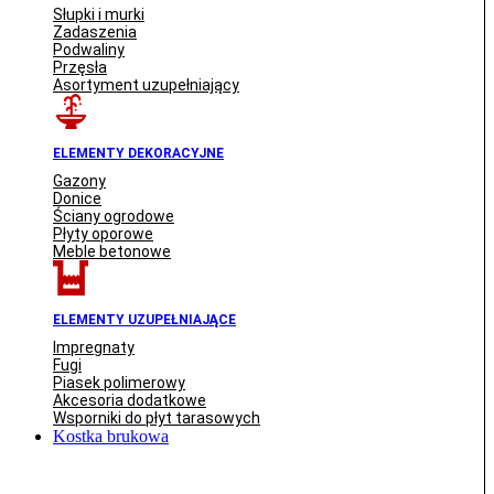
Słupki i murki
Zadaszenia
Podwaliny
Przęsła
Asortyment uzupełniający
ELEMENTY DEKORACYJNE
Gazony
Donice
Ściany ogrodowe
Płyty oporowe
Meble betonowe
ELEMENTY UZUPEŁNIAJĄCE
Impregnaty
Fugi
Piasek polimerowy
Akcesoria dodatkowe
Wsporniki do płyt tarasowych
Kostka brukowa