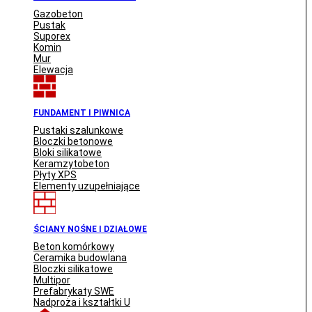
Gazobeton
Pustak
Suporex
Komin
Mur
Elewacja
FUNDAMENT I PIWNICA
Pustaki szalunkowe
Bloczki betonowe
Bloki silikatowe
Keramzytobeton
Płyty XPS
Elementy uzupełniające
ŚCIANY NOŚNE I DZIAŁOWE
Beton komórkowy
Ceramika budowlana
Bloczki silikatowe
Multipor
Prefabrykaty SWE
Nadproża i kształtki U