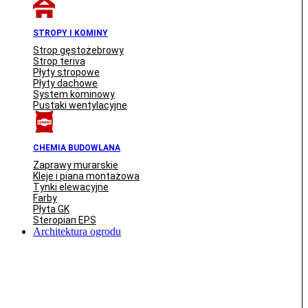
STROPY I KOMINY
Strop gęstożebrowy
Strop teriva
Płyty stropowe
Płyty dachowe
System kominowy
Pustaki wentylacyjne
CHEMIA BUDOWLANA
Zaprawy murarskie
Kleje i piana montażowa
Tynki elewacyjne
Farby
Płyta GK
Steropian EPS
Architektura ogrodu