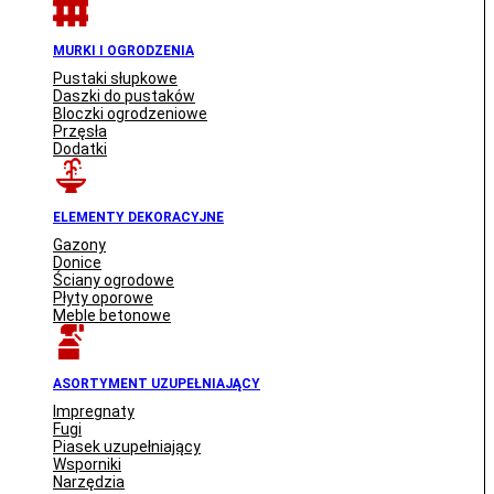
MURKI I OGRODZENIA
Pustaki słupkowe
Daszki do pustaków
Bloczki ogrodzeniowe
Przęsła
Dodatki
ELEMENTY DEKORACYJNE
Gazony
Donice
Ściany ogrodowe
Płyty oporowe
Meble betonowe
ASORTYMENT UZUPEŁNIAJĄCY
Impregnaty
Fugi
Piasek uzupełniający
Wsporniki
Narzędzia