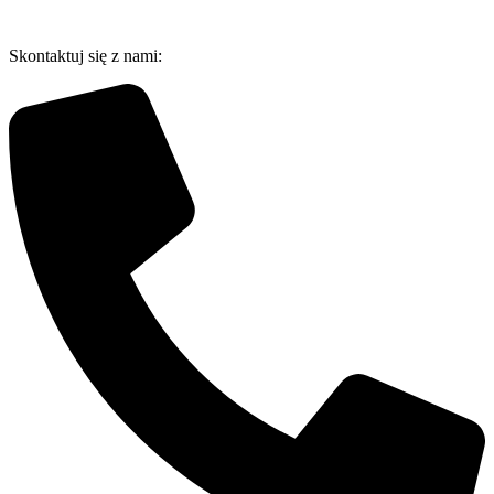
Przejdź
do
Skontaktuj się z nami:
treści