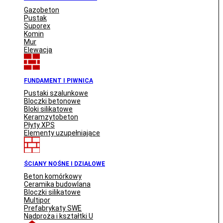
Gazobeton
Pustak
Suporex
Komin
Mur
Elewacja
FUNDAMENT I PIWNICA
Pustaki szalunkowe
Bloczki betonowe
Bloki silikatowe
Keramzytobeton
Płyty XPS
Elementy uzupełniające
ŚCIANY NOŚNE I DZIAŁOWE
Beton komórkowy
Ceramika budowlana
Bloczki silikatowe
Multipor
Prefabrykaty SWE
Nadproża i kształtki U