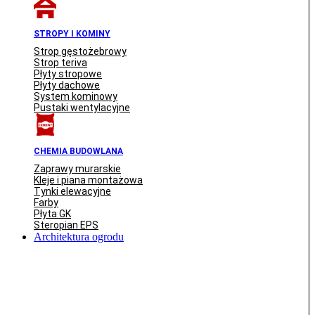
STROPY I KOMINY
Strop gęstożebrowy
Strop teriva
Płyty stropowe
Płyty dachowe
System kominowy
Pustaki wentylacyjne
CHEMIA BUDOWLANA
Zaprawy murarskie
Kleje i piana montażowa
Tynki elewacyjne
Farby
Płyta GK
Steropian EPS
Architektura ogrodu