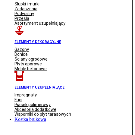
Słupki i murki
Zadaszenia
Podwaliny
Przęsła
Asortyment uzupełniający
ELEMENTY DEKORACYJNE
Gazony
Donice
Ściany ogrodowe
Płyty oporowe
Meble betonowe
ELEMENTY UZUPEŁNIAJĄCE
Impregnaty
Fugi
Piasek polimerowy
Akcesoria dodatkowe
Wsporniki do płyt tarasowych
Kostka brukowa