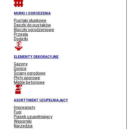
MURKI I OGRODZENIA
Pustaki słupkowe
Daszki do pustaków
Bloczki ogrodzeniowe
Przęsła
Dodatki
ELEMENTY DEKORACYJNE
Gazony
Donice
Ściany ogrodowe
Płyty oporowe
Meble betonowe
ASORTYMENT UZUPEŁNIAJĄCY
Impregnaty
Fugi
Piasek uzupełniający
Wsporniki
Narzędzia