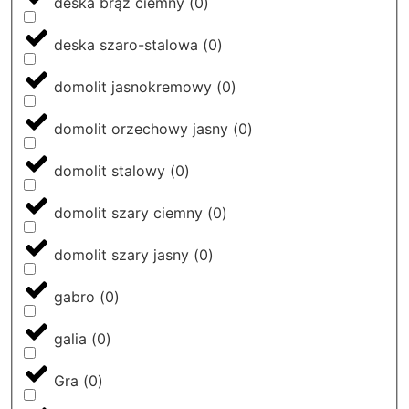
deska brąz ciemny
(
0
)
deska szaro-stalowa
(
0
)
domolit jasnokremowy
(
0
)
domolit orzechowy jasny
(
0
)
domolit stalowy
(
0
)
domolit szary ciemny
(
0
)
domolit szary jasny
(
0
)
gabro
(
0
)
galia
(
0
)
Gra
(
0
)