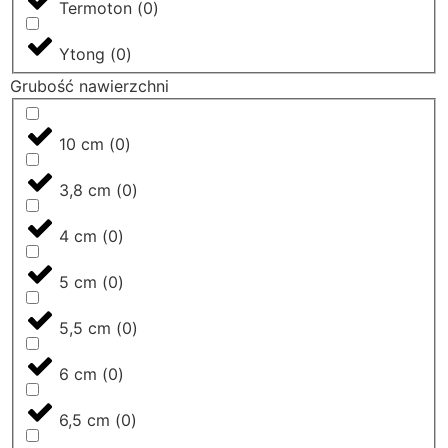
Termoton
(
0
)
Ytong
(
0
)
Grubość nawierzchni
10 cm
(
0
)
3,8 cm
(
0
)
4 cm
(
0
)
5 cm
(
0
)
5,5 cm
(
0
)
6 cm
(
0
)
6,5 cm
(
0
)