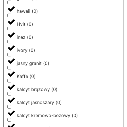
hawaii
(
0
)
Hvit
(
0
)
inez
(
0
)
ivory
(
0
)
jasny granit
(
0
)
Kaffe
(
0
)
kalcyt brązowy
(
0
)
kalcyt jasnoszary
(
0
)
kalcyt kremowo-beżowy
(
0
)