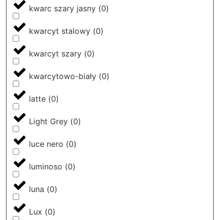
kwarc szary jasny
(
0
)
kwarcyt stalowy
(
0
)
kwarcyt szary
(
0
)
kwarcytowo-biały
(
0
)
latte
(
0
)
Light Grey
(
0
)
luce nero
(
0
)
luminoso
(
0
)
luna
(
0
)
Lux
(
0
)