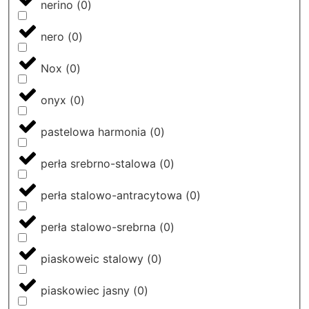
nerino
(
0
)
nero
(
0
)
Nox
(
0
)
onyx
(
0
)
pastelowa harmonia
(
0
)
perła srebrno-stalowa
(
0
)
perła stalowo-antracytowa
(
0
)
perła stalowo-srebrna
(
0
)
piaskoweic stalowy
(
0
)
piaskowiec jasny
(
0
)