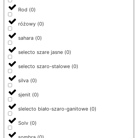
Rod
(
0
)
różowy
(
0
)
sahara
(
0
)
selecto szare jasne
(
0
)
selecto szaro-stalowe
(
0
)
silva
(
0
)
sjenit
(
0
)
slelecto biało-szaro-ganitowe
(
0
)
Solv
(
0
)
sombra
(
0
)