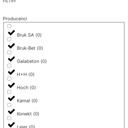
FILTRY
kolorystka (w pełni dopasowanie do otoczenia). Każda
z oferowanych przez naszą firmę kostek brukowych
zawiera swój niepowtarzalny design. Mono-
Producenci
kolorystyczne wykończenie, melanże kolorów czy
delikatna faktura kruszców szlachetnych- z taką gamą
Bruk SA
(
0
)
bez wątpienia wybierzesz coś dla siebie.
Bruk-Bet
(
0
)
Galabeton
(
0
)
H+H
(
0
)
Hoch
(
0
)
Kamal
(
0
)
Konekt
(
0
)
Leier
(
0
)