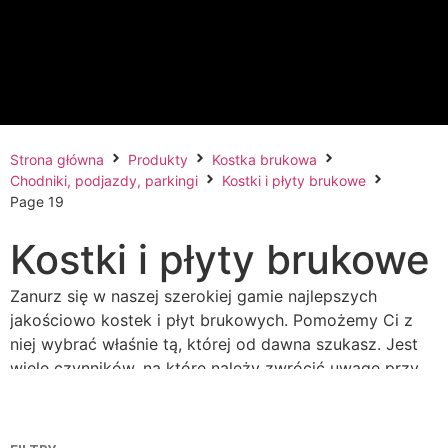
Strona główna
Produkty
Kostka brukowa
Chodniki, podjazdy, parkingi
Kostki i płyty brukowe
Page 19
Kostki i płyty brukowe
Zanurz się w naszej szerokiej gamie najlepszych
jakościowo kostek i płyt brukowych. Pomożemy Ci z
niej wybrać właśnie tą, której od dawna szukasz. Jest
wiele czynników, na które należy zwrócić uwagę przy
doborze kostki betonowej, m.in. grubość
(wytrzymałość), kształt kostek (niepowtarzalne
wzornictwo), struktura (odporność na eksploatację) czy