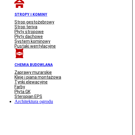
STROPY I KOMINY
Strop gęstożebrowy
Strop teriva
Płyty stropowe
Płyty dachowe
System kominowy
Pustaki wentylacyjne
CHEMIA BUDOWLANA
Zaprawy murarskie
Kleje i piana montażowa
Tynki elewacyjne
Farby
Płyta GK
Steropian EPS
Architektura ogrodu