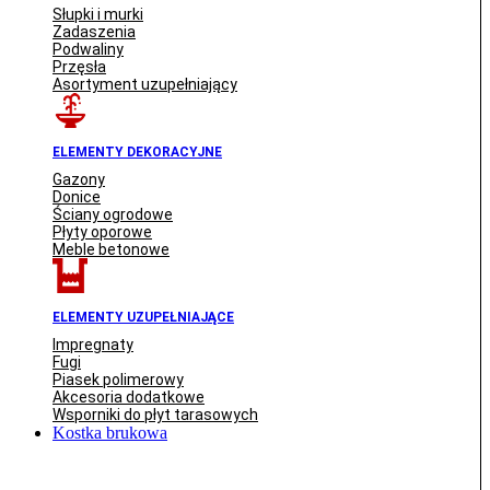
Słupki i murki
Zadaszenia
Podwaliny
Przęsła
Asortyment uzupełniający
ELEMENTY DEKORACYJNE
Gazony
Donice
Ściany ogrodowe
Płyty oporowe
Meble betonowe
ELEMENTY UZUPEŁNIAJĄCE
Impregnaty
Fugi
Piasek polimerowy
Akcesoria dodatkowe
Wsporniki do płyt tarasowych
Kostka brukowa