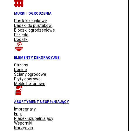
MURKI I OGRODZENIA
Pustaki słupkowe
Daszki do pustaków
Bloczki ogrodzeniowe
Przęsła
Dodatki
ELEMENTY DEKORACYJNE
Gazony
Donice
Ściany ogrodowe
Płyty oporowe
Meble betonowe
ASORTYMENT UZUPEŁNIAJĄCY
Impregnaty
Fugi
Piasek uzupełniający
Wsporniki
Narzędzia