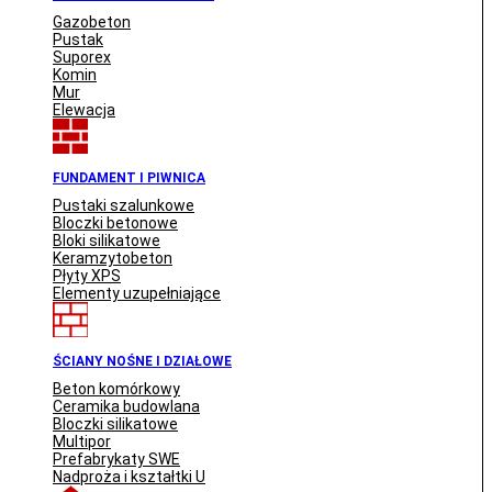
Gazobeton
Pustak
Suporex
Komin
Mur
Elewacja
FUNDAMENT I PIWNICA
Pustaki szalunkowe
Bloczki betonowe
Bloki silikatowe
Keramzytobeton
Płyty XPS
Elementy uzupełniające
ŚCIANY NOŚNE I DZIAŁOWE
Beton komórkowy
Ceramika budowlana
Bloczki silikatowe
Multipor
Prefabrykaty SWE
Nadproża i kształtki U