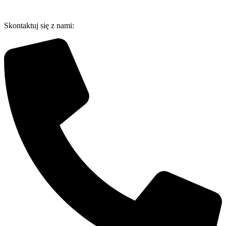
Przejdź
do
Skontaktuj się z nami:
treści