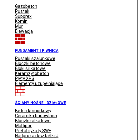
Gazobeton
Pustak
Suporex
Komin
Mur
Elewacja
FUNDAMENT I PIWNICA
Pustaki szalunkowe
Bloczki betonowe
Bloki silikatowe
Keramzytobeton
Płyty XPS
Elementy uzupełniające
ŚCIANY NOŚNE I DZIAŁOWE
Beton komórkowy
Ceramika budowlana
Bloczki silikatowe
Multipor
Prefabrykaty SWE
Nadproża i kształtki U