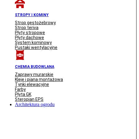
STROPY I KOMINY
Strop gęstożebrowy
Strop teriva
Płyty stropowe
Płyty dachowe
System kominowy
Pustaki wentylacyjne
CHEMIA BUDOWLANA
Zaprawy murarskie
Kleje i piana montażowa
Tynki elewacyjne
Farby
Płyta GK
Steropian EPS
Architektura ogrodu