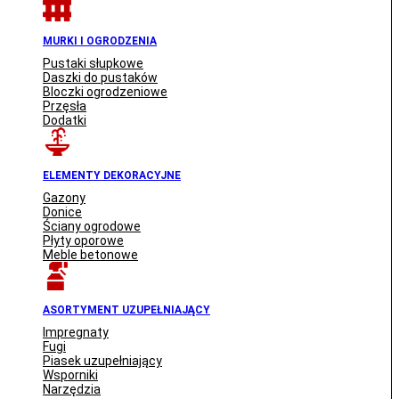
MURKI I OGRODZENIA
Pustaki słupkowe
Daszki do pustaków
Bloczki ogrodzeniowe
Przęsła
Dodatki
ELEMENTY DEKORACYJNE
Gazony
Donice
Ściany ogrodowe
Płyty oporowe
Meble betonowe
ASORTYMENT UZUPEŁNIAJĄCY
Impregnaty
Fugi
Piasek uzupełniający
Wsporniki
Narzędzia