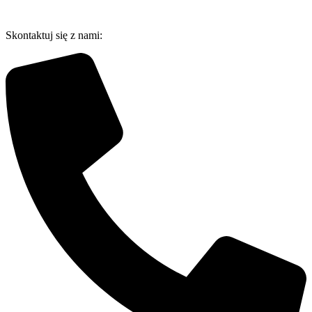
Przejdź
do
Skontaktuj się z nami:
treści