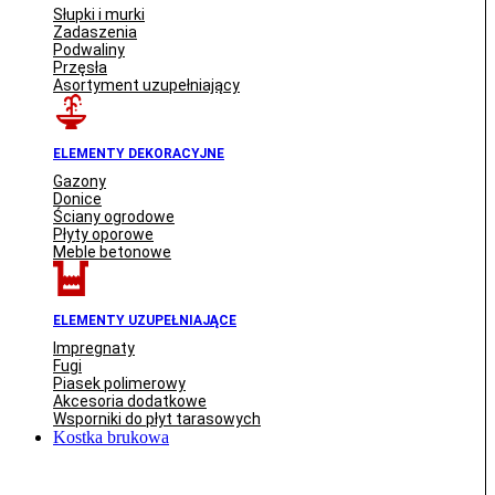
Słupki i murki
Zadaszenia
Podwaliny
Przęsła
Asortyment uzupełniający
ELEMENTY DEKORACYJNE
Gazony
Donice
Ściany ogrodowe
Płyty oporowe
Meble betonowe
ELEMENTY UZUPEŁNIAJĄCE
Impregnaty
Fugi
Piasek polimerowy
Akcesoria dodatkowe
Wsporniki do płyt tarasowych
Kostka brukowa