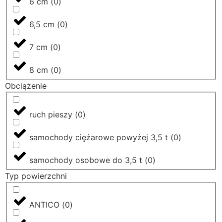
klientom odpowiednie materiały budowlane oraz
6 cm
(
0
)
optymalne rozwiązania w przystępnych cenach.
6,5 cm
(
0
)
7 cm
(
0
)
8 cm
(
0
)
Obciążenie
ruch pieszy
(
0
)
samochody ciężarowe powyżej 3,5 t
(
0
)
samochody osobowe do 3,5 t
(
0
)
Typ powierzchni
ANTICO
(
0
)