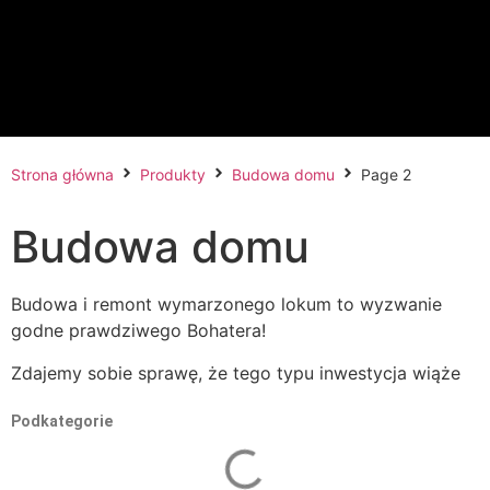
Strona główna
Produkty
Budowa domu
Page 2
Budowa domu
Budowa i remont wymarzonego lokum to wyzwanie
godne prawdziwego Bohatera!
Zdajemy sobie sprawę, że tego typu inwestycja wiąże
się nie tylko z kosztami finansowymi, generuje również
Podkategorie
wiele pytań oraz wątpliwości. Właśnie w trosce o Was –
Drodzy Klienci, służymy fachową praktyczną poradą
oraz proponujemy sprawdzone produkty najlepszych