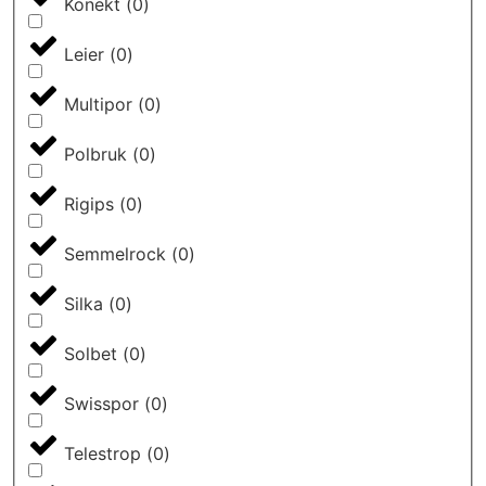
Konekt
(
0
)
elementy uzupełniające, które pomogą w realizacji
projektu od A do Z. Zaczynając od systemów
Leier
(
0
)
odwodnienia, a kończąc na narzędziach i niezbędnych
akcesoriach, które pozwolą zachować architekturę w
Multipor
(
0
)
świetnym stanie na długie lata.
Polbruk
(
0
)
Rigips
(
0
)
Semmelrock
(
0
)
Silka
(
0
)
Solbet
(
0
)
Swisspor
(
0
)
Telestrop
(
0
)