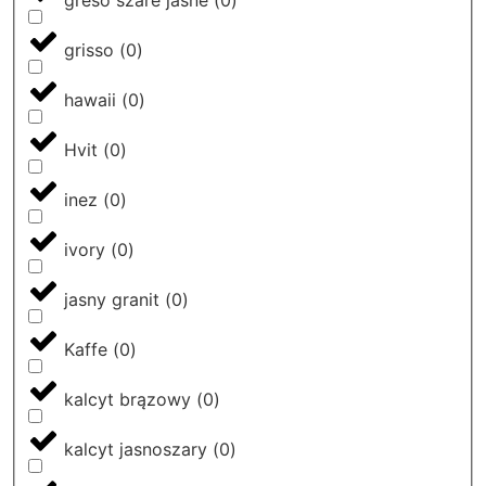
greso szare jasne
(
0
)
grisso
(
0
)
hawaii
(
0
)
Hvit
(
0
)
inez
(
0
)
ivory
(
0
)
jasny granit
(
0
)
Kaffe
(
0
)
kalcyt brązowy
(
0
)
kalcyt jasnoszary
(
0
)