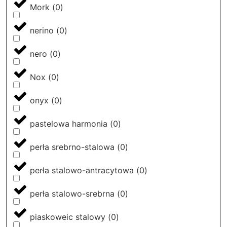
Mork
(
0
)
nerino
(
0
)
nero
(
0
)
Nox
(
0
)
onyx
(
0
)
pastelowa harmonia
(
0
)
perła srebrno-stalowa
(
0
)
perła stalowo-antracytowa
(
0
)
perła stalowo-srebrna
(
0
)
piaskoweic stalowy
(
0
)