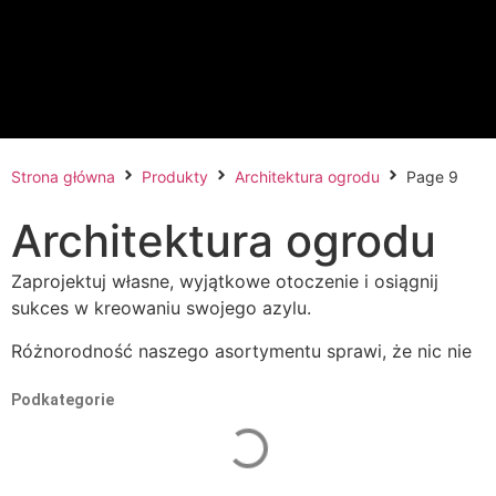
Strona główna
Produkty
Architektura ogrodu
Page 9
Architektura ogrodu
Zaprojektuj własne, wyjątkowe otoczenie i osiągnij
sukces w kreowaniu swojego azylu.
Różnorodność naszego asortymentu sprawi, że nic nie
ograniczy Twojej kreatywności. Gwarantujemy, że
Podkategorie
satysfakcja z własnej aranżacji przydomowego ogrodu
będzie powodem do dumy. W razie potrzeby chętnie
służymy radą i profesjonalnym wsparciem. Wspólnie
wybierzemy oryginalne, luksusowe, nietuzinkowe i