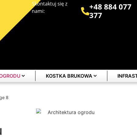
Skontaktuj się z
+48 884 077
nami:
377
 OGRODU
KOSTKA BRUKOWA
INFRA
ge 8
u