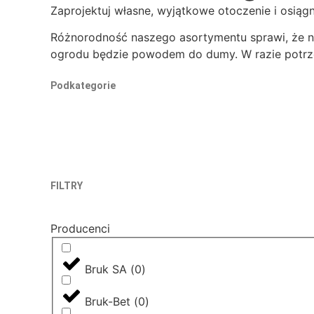
Zaprojektuj własne, wyjątkowe otoczenie i osiąg
Różnorodność naszego asortymentu sprawi, że ni
ogrodu będzie powodem do dumy. W razie potrze
nietuzinkowe i nowoczesne rozwiązania. Oferujem
Podkategorie
budżetu. Ekskluzywny wygląd Twojego otoczenia 
Aranżacja ogrodu musi współgrać z otoczeniem i 
dzięki którym będziesz mógł zaprojektować alejki
samochodu. Luksusowy wygląd domu pomogą osiąg
murków i ogrodzeń, gwarantujących intymność i
dodadzą Twojej koncepcji uroku. Posiadamy w ofe
FILTRY
od systemów odwodnienia, a kończąc na narzędzi
Producenci
Bruk SA
(
0
)
Bruk-Bet
(
0
)