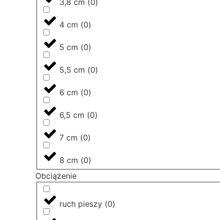
3,8 cm
(
0
)
4 cm
(
0
)
5 cm
(
0
)
5,5 cm
(
0
)
6 cm
(
0
)
6,5 cm
(
0
)
7 cm
(
0
)
8 cm
(
0
)
Obciążenie
ruch pieszy
(
0
)