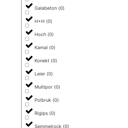
Galabeton
(
0
)
H+H
(
0
)
Hoch
(
0
)
Kamal
(
0
)
Konekt
(
0
)
Leier
(
0
)
Multipor
(
0
)
Polbruk
(
0
)
Rigips
(
0
)
Semmelrock
(
0
)