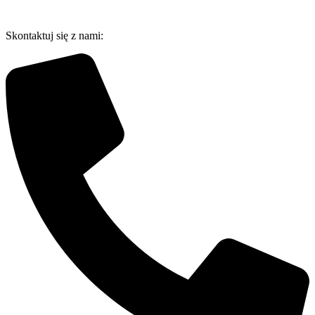
Przejdź
do
Skontaktuj się z nami:
treści