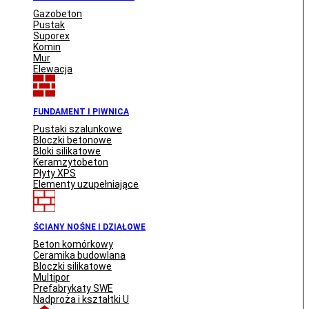
Gazobeton
Pustak
Suporex
Komin
Mur
Elewacja
FUNDAMENT I PIWNICA
Pustaki szalunkowe
Bloczki betonowe
Bloki silikatowe
Keramzytobeton
Płyty XPS
Elementy uzupełniające
ŚCIANY NOŚNE I DZIAŁOWE
Beton komórkowy
Ceramika budowlana
Bloczki silikatowe
Multipor
Prefabrykaty SWE
Nadproża i kształtki U