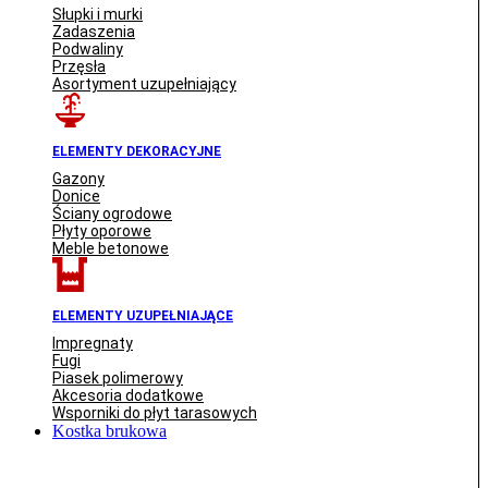
Słupki i murki
Zadaszenia
Podwaliny
Przęsła
Asortyment uzupełniający
ELEMENTY DEKORACYJNE
Gazony
Donice
Ściany ogrodowe
Płyty oporowe
Meble betonowe
ELEMENTY UZUPEŁNIAJĄCE
Impregnaty
Fugi
Piasek polimerowy
Akcesoria dodatkowe
Wsporniki do płyt tarasowych
Kostka brukowa