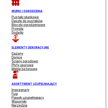
MURKI I OGRODZENIA
Pustaki słupkowe
Daszki do pustaków
Bloczki ogrodzeniowe
Przęsła
Dodatki
ELEMENTY DEKORACYJNE
Gazony
Donice
Ściany ogrodowe
Płyty oporowe
Meble betonowe
ASORTYMENT UZUPEŁNIAJĄCY
Impregnaty
Fugi
Piasek uzupełniający
Wsporniki
Narzędzia