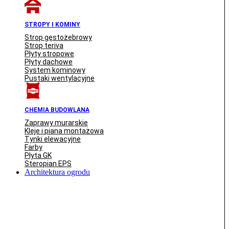
STROPY I KOMINY
Strop gęstożebrowy
Strop teriva
Płyty stropowe
Płyty dachowe
System kominowy
Pustaki wentylacyjne
CHEMIA BUDOWLANA
Zaprawy murarskie
Kleje i piana montażowa
Tynki elewacyjne
Farby
Płyta GK
Steropian EPS
Architektura ogrodu