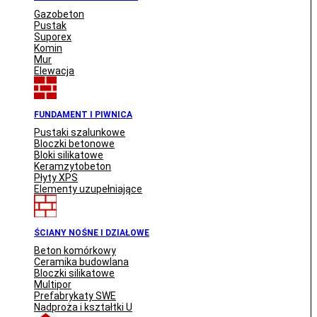
Gazobeton
Pustak
Suporex
Komin
Mur
Elewacja
FUNDAMENT I PIWNICA
Pustaki szalunkowe
Bloczki betonowe
Bloki silikatowe
Keramzytobeton
Płyty XPS
Elementy uzupełniające
ŚCIANY NOŚNE I DZIAŁOWE
Beton komórkowy
Ceramika budowlana
Bloczki silikatowe
Multipor
Prefabrykaty SWE
Nadproża i kształtki U