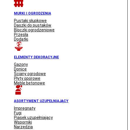
MURKI I OGRODZENIA
Pustaki słupkowe
Daszki do pustaków
Bloczki ogrodzeniowe
Przęsła
Dodatki
ELEMENTY DEKORACYJNE
Gazony
Donice
Ściany ogrodowe
Płyty oporowe
Meble betonowe
ASORTYMENT UZUPEŁNIAJĄCY
Impregnaty
Fugi
Piasek uzupełniający
Wsporniki
Narzędzia