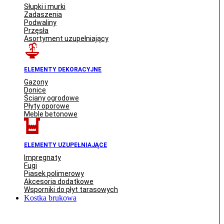
Słupki i murki
Zadaszenia
Podwaliny
Przęsła
Asortyment uzupełniający
ELEMENTY DEKORACYJNE
Gazony
Donice
Ściany ogrodowe
Płyty oporowe
Meble betonowe
ELEMENTY UZUPEŁNIAJĄCE
Impregnaty
Fugi
Piasek polimerowy
Akcesoria dodatkowe
Wsporniki do płyt tarasowych
Kostka brukowa