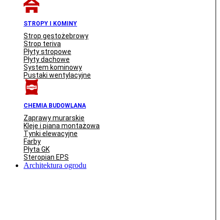
STROPY I KOMINY
Strop gęstożebrowy
Strop teriva
Płyty stropowe
Płyty dachowe
System kominowy
Pustaki wentylacyjne
CHEMIA BUDOWLANA
Zaprawy murarskie
Kleje i piana montażowa
Tynki elewacyjne
Farby
Płyta GK
Steropian EPS
Architektura ogrodu