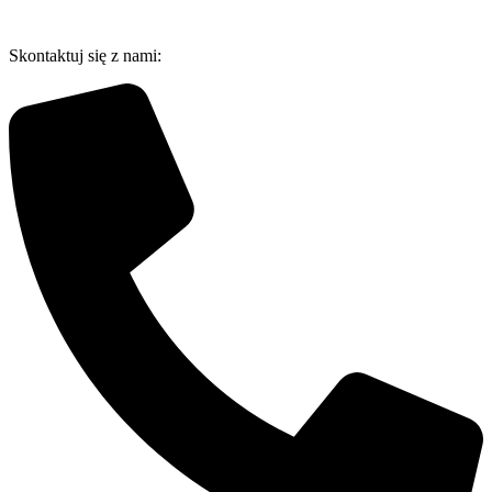
Przejdź
do
Skontaktuj się z nami:
treści