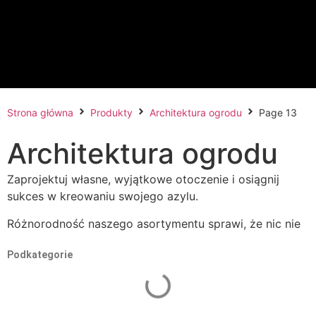
Strona główna
Produkty
Architektura ogrodu
Page 13
Architektura ogrodu
Zaprojektuj własne, wyjątkowe otoczenie i osiągnij
sukces w kreowaniu swojego azylu.
Różnorodność naszego asortymentu sprawi, że nic nie
ograniczy Twojej kreatywności. Gwarantujemy, że
Podkategorie
satysfakcja z własnej aranżacji przydomowego ogrodu
będzie powodem do dumy. W razie potrzeby chętnie
służymy radą i profesjonalnym wsparciem. Wspólnie
wybierzemy oryginalne, luksusowe, nietuzinkowe i