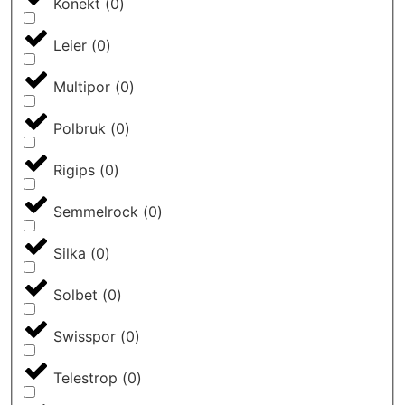
Konekt
(
0
)
elementy uzupełniające, które pomogą w realizacji
projektu od A do Z. Zaczynając od systemów
Leier
(
0
)
odwodnienia, a kończąc na narzędziach i niezbędnych
akcesoriach, które pozwolą zachować architekturę w
Multipor
(
0
)
świetnym stanie na długie lata.
Polbruk
(
0
)
Rigips
(
0
)
Semmelrock
(
0
)
Silka
(
0
)
Solbet
(
0
)
Swisspor
(
0
)
Telestrop
(
0
)