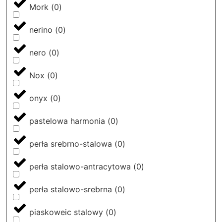
Mork
(
0
)
nerino
(
0
)
nero
(
0
)
Nox
(
0
)
onyx
(
0
)
pastelowa harmonia
(
0
)
perła srebrno-stalowa
(
0
)
perła stalowo-antracytowa
(
0
)
perła stalowo-srebrna
(
0
)
piaskoweic stalowy
(
0
)