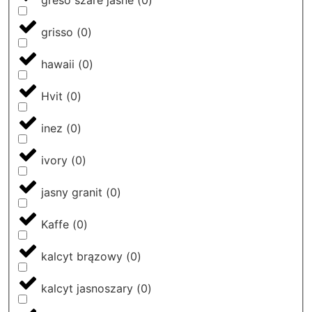
greso szare jasne
(
0
)
grisso
(
0
)
hawaii
(
0
)
Hvit
(
0
)
inez
(
0
)
ivory
(
0
)
jasny granit
(
0
)
Kaffe
(
0
)
kalcyt brązowy
(
0
)
kalcyt jasnoszary
(
0
)