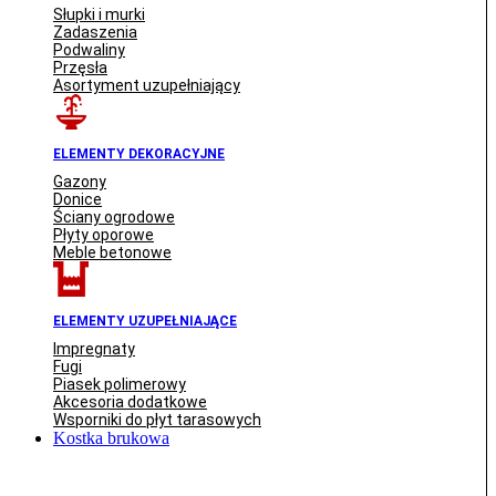
Słupki i murki
Zadaszenia
Podwaliny
Przęsła
Asortyment uzupełniający
ELEMENTY DEKORACYJNE
Gazony
Donice
Ściany ogrodowe
Płyty oporowe
Meble betonowe
ELEMENTY UZUPEŁNIAJĄCE
Impregnaty
Fugi
Piasek polimerowy
Akcesoria dodatkowe
Wsporniki do płyt tarasowych
Kostka brukowa