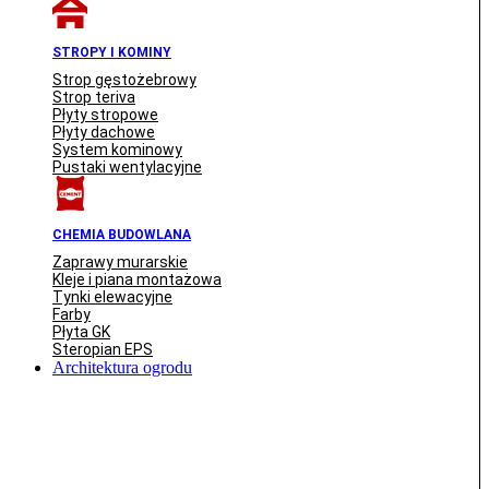
STROPY I KOMINY
Strop gęstożebrowy
Strop teriva
Płyty stropowe
Płyty dachowe
System kominowy
Pustaki wentylacyjne
CHEMIA BUDOWLANA
Zaprawy murarskie
Kleje i piana montażowa
Tynki elewacyjne
Farby
Płyta GK
Steropian EPS
Architektura ogrodu