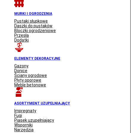
MURKI I OGRODZENIA
Pustaki słupkowe
Daszki do pustaków
Bloczki ogrodzeniowe
Przęsła
Dodatki
ELEMENTY DEKORACYJNE
Gazony
Donice
Ściany ogrodowe
Płyty oporowe
Meble betonowe
ASORTYMENT UZUPEŁNIAJĄCY
Impregnaty
Fugi
Piasek uzupełniający
Wsporniki
Narzędzia