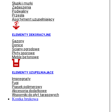
Słupki i murki
Zadaszenia
Podwaliny
Przęsła
Asortyment uzupełniający
ELEMENTY DEKORACYJNE
Gazony
Donice
Ściany ogrodowe
Płyty oporowe
Meble betonowe
ELEMENTY UZUPEŁNIAJĄCE
Impregnaty
Fugi
Piasek polimerowy
Akcesoria dodatkowe
Wsporniki do płyt tarasowych
Kostka brukowa