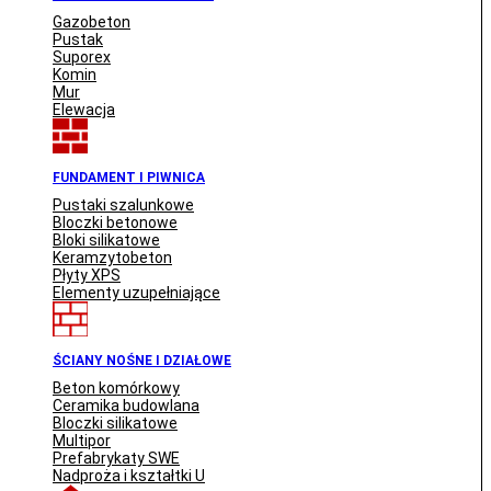
Gazobeton
Pustak
Suporex
Komin
Mur
Elewacja
FUNDAMENT I PIWNICA
Pustaki szalunkowe
Bloczki betonowe
Bloki silikatowe
Keramzytobeton
Płyty XPS
Elementy uzupełniające
ŚCIANY NOŚNE I DZIAŁOWE
Beton komórkowy
Ceramika budowlana
Bloczki silikatowe
Multipor
Prefabrykaty SWE
Nadproża i kształtki U