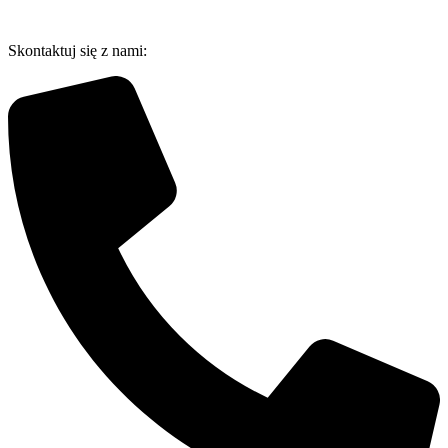
Przejdź
do
Skontaktuj się z nami:
treści