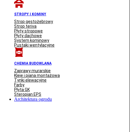
STROPY I KOMINY
Strop gęstożebrowy
Strop teriva
Płyty stropowe
Płyty dachowe
System kominowy
Pustaki wentylacyjne
CHEMIA BUDOWLANA
Zaprawy murarskie
Kleje i piana montażowa
Tynki elewacyjne
Farby
Płyta GK
Steropian EPS
Architektura ogrodu