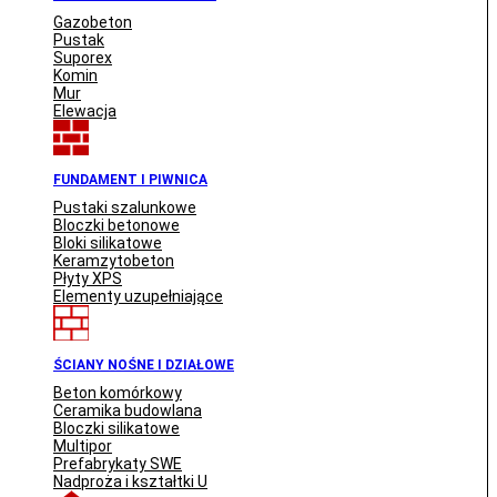
Gazobeton
Pustak
Suporex
Komin
Mur
Elewacja
FUNDAMENT I PIWNICA
Pustaki szalunkowe
Bloczki betonowe
Bloki silikatowe
Keramzytobeton
Płyty XPS
Elementy uzupełniające
ŚCIANY NOŚNE I DZIAŁOWE
Beton komórkowy
Ceramika budowlana
Bloczki silikatowe
Multipor
Prefabrykaty SWE
Nadproża i kształtki U