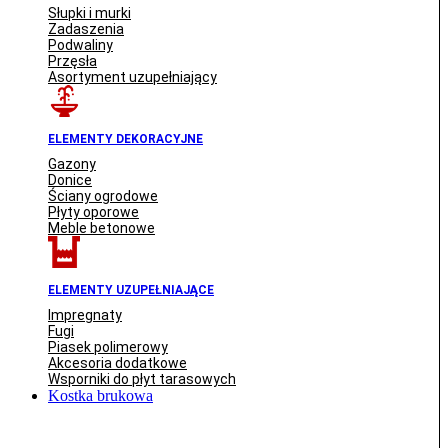
Słupki i murki
Zadaszenia
Podwaliny
Przęsła
Asortyment uzupełniający
ELEMENTY DEKORACYJNE
Gazony
Donice
Ściany ogrodowe
Płyty oporowe
Meble betonowe
ELEMENTY UZUPEŁNIAJĄCE
Impregnaty
Fugi
Piasek polimerowy
Akcesoria dodatkowe
Wsporniki do płyt tarasowych
Kostka brukowa