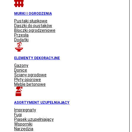
MURKI I OGRODZENIA
Pustaki słupkowe
Daszki do pustaków
Bloczki ogrodzeniowe
Przęsła
Dodatki
ELEMENTY DEKORACYJNE
Gazony
Donice
Ściany ogrodowe
Płyty oporowe
Meble betonowe
ASORTYMENT UZUPEŁNIAJĄCY
Impregnaty
Fugi
Piasek uzupełniający
Wsporniki
Narzędzia