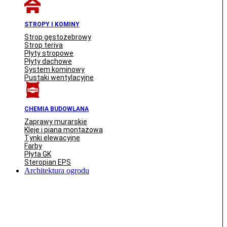
STROPY I KOMINY
Strop gęstożebrowy
Strop teriva
Płyty stropowe
Płyty dachowe
System kominowy
Pustaki wentylacyjne
CHEMIA BUDOWLANA
Zaprawy murarskie
Kleje i piana montażowa
Tynki elewacyjne
Farby
Płyta GK
Steropian EPS
Architektura ogrodu