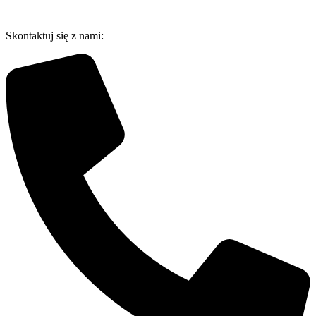
Przejdź
do
Skontaktuj się z nami:
treści